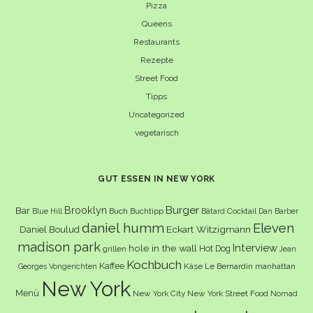
Pizza
Queens
Restaurants
Rezepte
Street Food
Tipps
Uncategorized
vegetarisch
GUT ESSEN IN NEW YORK
Burger
Brooklyn
Bar
Buch
Buchtipp
Cocktail
Blue Hill
Bâtard
Dan Barber
daniel humm
Eleven
Eckart Witzigmann
Daniel Boulud
madison park
Interview
hole in the wall
Hot Dog
grillen
Jean
Kochbuch
Kaffee
Käse
Le Bernardin
manhattan
Georges Vongerichten
New York
Menü
New York City
New York Street Food
Nomad