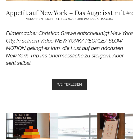
Appetit auf New York – Das Auge isst mit #2
VERÖFFENTLICHT 11. FEBRUAR 2018
von
DERK HOBERG
Filmemacher Christian Grewe entschleunigt New York
City. In seinem Video NEW YORK/ PEOPLE/ SLOW
MOTION gelingt es ihm, die Lust auf den nächsten
New York-Trip ins Unermessliche zu steigern. Aber
seht selbst.
APPETIT
WEITERLESEN
AUF
NEW
YORK
–
DAS
AUGE
ISST
MIT
#2