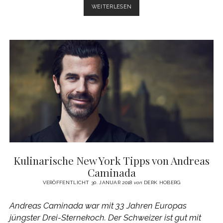
DELTA
WEITERLESEN
SKY
CLUB
IM
JFK
SCHLIESST P
ARTNERSCHAFT M
IT P
IERRE H
ERMÉ
Kulinarische New York Tipps von Andreas
Caminada
VERÖFFENTLICHT 30. JANUAR 2018
von
DERK HOBERG
Andreas Caminada war mit 33 Jahren Europas
jüngster Drei-Sternekoch. Der Schweizer ist gut mit