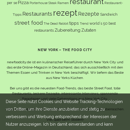
restaurant
Pizza
per se
Ramen
Restaurant-
Porterhouse Steak
rezept
Restaurants
Rezepte
Sandwich
Tipps
street food
tipps
world´s 50 best
The Dead Rabbit
Trend
Zubereitung
Zutaten
restaurants
NEW YORK – THE FOOD CITY
newfoodcity.de ist ein kulinarischer Reiseführer durch New York City und
das erste Online-Magazin in Deutschland, das sich ausschließlich mit den
Themen Essen und Trinken in New York beschäftigt. Wir liefern das Beste
aus New Yorks Küchen.
Bei uns gibt es die neuesten Food-Trends, das beste Street Food, tolle
Restaurants, leckere Rezepte, interessante Interviews, spannende
Reportagen und viele Geheimtipps aus New York City.
Diese Seite nutzt Cookies und Website Tracking-Technologien
von Dritten, um ihre Dienste anzubieten und stetig zu
Und wahrscheinlich noch viel mehr – da lassen wir uns selbst überraschen.
verbessern und Werbung entsprechend der Interessen der
Viel Spaß beim Stöbern!
Nutzer anzuzeigen. Ich bin damit einverstanden und kann