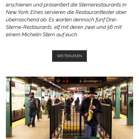
erschienen und präsentiert die Sternerestaurants in
New York. Eines servieren die Restauranttester aber
überraschend ab. Es warten dennoch fünf Drei-
Sterne-Restaurants, elf mit deren zwei und 56 mit
einem Michelin Stern auf euch.
STERNERESTAURANTS
WEITERLESEN
IN
NEW
YORK
–
DER
GUIDE
MICHELIN
2018