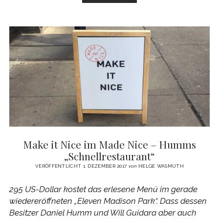
TO
NEW
YORK
–
WEIHNACHTEN
FÜR
#ENGLISHLOVERS“
Make it Nice im Made Nice – Humms
„Schnellrestaurant“
VERÖFFENTLICHT 1. DEZEMBER 2017
von
HELGE WASMUTH
295 US-Dollar kostet das erlesene Menü im gerade
wiedereröffneten „Eleven Madison Park“. Dass dessen
Besitzer Daniel Humm und Will Guidara aber auch