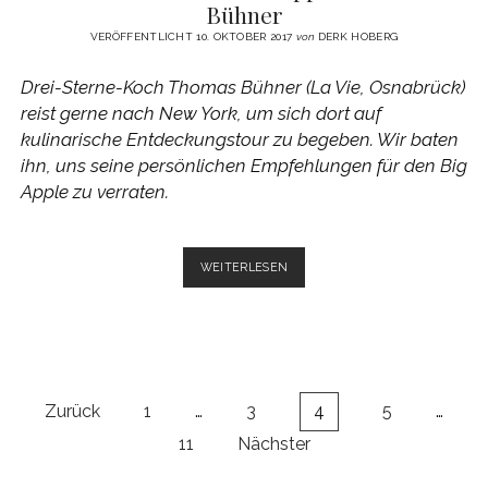
Bühner
VERÖFFENTLICHT 10. OKTOBER 2017
von
DERK HOBERG
Drei-Sterne-Koch Thomas Bühner (La Vie, Osnabrück)
reist gerne nach New York, um sich dort auf
kulinarische Entdeckungstour zu begeben. Wir baten
ihn, uns seine persönlichen Empfehlungen für den Big
Apple zu verraten.
KULINARISCHE
WEITERLESEN
NEW
YORK
TIPPS
VON
THOMAS
BÜHNER
Seitennummerierung
Zurück
1
…
3
4
5
…
der
11
Nächster
Beiträge