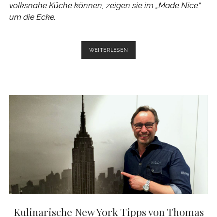
volksnahe Küche können, zeigen sie im „Made Nice“
um die Ecke.
MAKE
WEITERLESEN
IT
NICE
IM
MADE
NICE
–
HUMMS
„SCHNELLRESTAURANT“
Kulinarische New York Tipps von Thomas