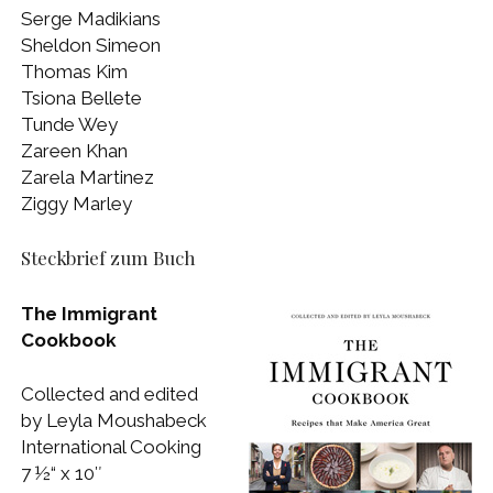
Serge Madikians
Sheldon Simeon
Thomas Kim
Tsiona Bellete
Tunde Wey
Zareen Khan
Zarela Martinez
Ziggy Marley
Steckbrief zum Buch
The Immigrant
Cookbook
Collected and edited
by Leyla Moushabeck
International Cooking
7 ½“ x 10″