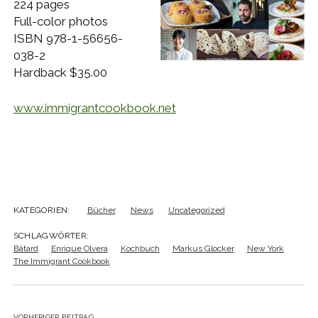
224 pages
Full-color photos
ISBN 978-1-56656-
038-2
Hardback $35.00
www.immigrantcookbook.net
KATEGORIEN:
Bücher
News
Uncategorized
SCHLAGWÖRTER:
Bâtard
Enrique Olvera
Kochbuch
Markus Glocker
New York
The Immigrant Cookbook
VORHERIGER BEITRAG