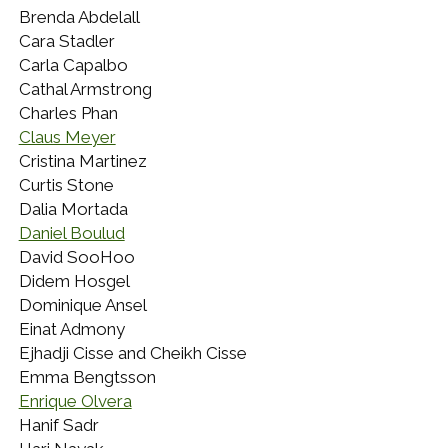
Brenda Abdelall
Cara Stadler
Carla Capalbo
Cathal Armstrong
Charles Phan
Claus Meyer
Cristina Martinez
Curtis Stone
Dalia Mortada
Daniel Boulud
David SooHoo
Didem Hosgel
Dominique Ansel
Einat Admony
Ejhadji Cisse and Cheikh Cisse
Emma Bengtsson
Enrique Olvera
Hanif Sadr