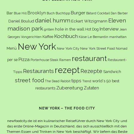
Burger
Brooklyn
Bar
Buch
Buchtipp
Cocktail
Blue Hill
Bâtard
Dan Barber
daniel humm
Eleven
Eckart Witzigmann
Daniel Boulud
madison park
Interview
hole in the wall
Hot Dog
grillen
Jean
Kochbuch
Kaffee
Käse
Le Bernardin
manhattan
Georges Vongerichten
New York
Menü
New York City
New York Street Food
Nomad
restaurant
Pizza
per se
Ramen
Restaurant-
Porterhouse Steak
rezept
Restaurants
Rezepte
Sandwich
Tipps
street food
tipps
world´s 50 best
The Dead Rabbit
Trend
Zubereitung
Zutaten
restaurants
NEW YORK – THE FOOD CITY
newfoodcity.de ist ein kulinarischer Reiseführer durch New York City und
das erste Online-Magazin in Deutschland, das sich ausschließlich mit den
Themen Essen und Trinken in New York beschäftigt. Wir liefern das Beste