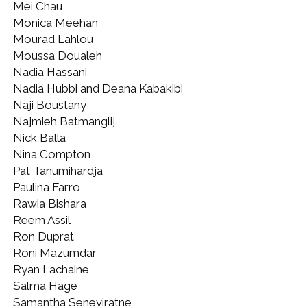
Mei Chau
Monica Meehan
Mourad Lahlou
Moussa Doualeh
Nadia Hassani
Nadia Hubbi and Deana Kabakibi
Naji Boustany
Najmieh Batmanglij
Nick Balla
Nina Compton
Pat Tanumihardja
Paulina Farro
Rawia Bishara
Reem Assil
Ron Duprat
Roni Mazumdar
Ryan Lachaine
Salma Hage
Samantha Seneviratne