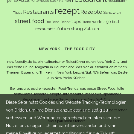
Pizza
per se
Ramen
Restaurant-
Porterhouse Steak
rezept
Restaurants
Rezepte
Sandwich
Tipps
street food
tipps
world´s 50 best
The Dead Rabbit
Trend
Zubereitung
Zutaten
restaurants
NEW YORK – THE FOOD CITY
newfoodcity.de ist ein kulinarischer Reiseführer durch New York City und
das erste Online-Magazin in Deutschland, das sich ausschließlich mit den
Themen Essen und Trinken in New York beschäftigt. Wir liefern das Beste
aus New Yorks Küchen.
Bei uns gibt es die neuesten Food-Trends, das beste Street Food, tolle
Restaurants, leckere Rezepte, interessante Interviews, spannende
Reportagen und viele Geheimtipps aus New York City.
Diese Seite nutzt Cookies und Website Tracking-Technologien
von Dritten, um ihre Dienste anzubieten und stetig zu
Und wahrscheinlich noch viel mehr – da lassen wir uns selbst überraschen.
verbessern und Werbung entsprechend der Interessen der
Viel Spaß beim Stöbern!
Nutzer anzuzeigen. Ich bin damit einverstanden und kann
meine Einwilligung jederzeit mit Wirkung für die Zukunft