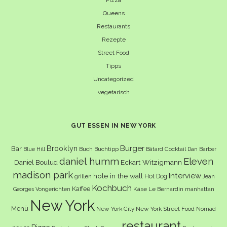
Queens
Restaurants
Rezepte
Street Food
Tipps
Uncategorized
vegetarisch
GUT ESSEN IN NEW YORK
Burger
Brooklyn
Bar
Buch
Buchtipp
Cocktail
Blue Hill
Bâtard
Dan Barber
daniel humm
Eleven
Eckart Witzigmann
Daniel Boulud
madison park
Interview
hole in the wall
Hot Dog
grillen
Jean
Kochbuch
Kaffee
Käse
Le Bernardin
manhattan
Georges Vongerichten
New York
Menü
New York City
New York Street Food
Nomad
restaurant