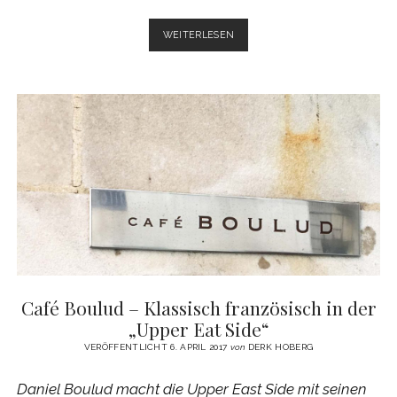
DANIEL
WEITERLESEN
BOULUD:
GASTAUFTRITT
IM
IKARUS
ERFREUT
PATRON
WITZIGMANN
Café Boulud – Klassisch französisch in der
„Upper Eat Side“
VERÖFFENTLICHT 6. APRIL 2017
von
DERK HOBERG
Daniel Boulud macht die Upper East Side mit seinen