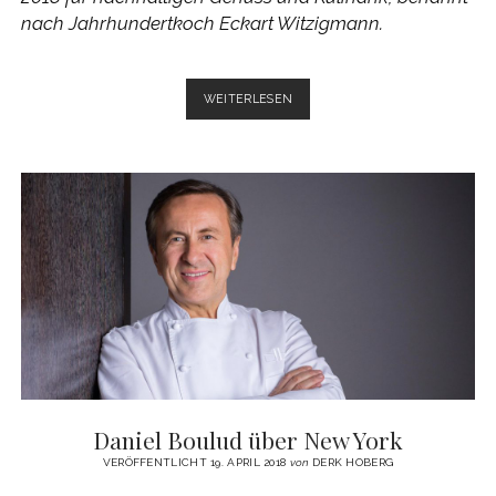
nach Jahrhundertkoch Eckart Witzigmann.
ECKART
WEITERLESEN
2018
IN
NEW
YORK
VERLIEHEN
Daniel Boulud über New York
VERÖFFENTLICHT 19. APRIL 2018
von
DERK HOBERG