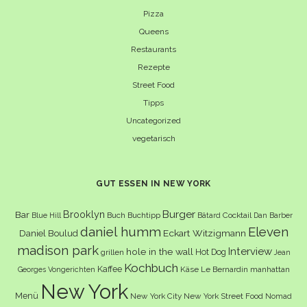
Pizza
Queens
Restaurants
Rezepte
Street Food
Tipps
Uncategorized
vegetarisch
GUT ESSEN IN NEW YORK
Burger
Brooklyn
Bar
Buch
Buchtipp
Cocktail
Blue Hill
Bâtard
Dan Barber
daniel humm
Eleven
Eckart Witzigmann
Daniel Boulud
madison park
Interview
hole in the wall
Hot Dog
grillen
Jean
Kochbuch
Kaffee
Käse
Le Bernardin
manhattan
Georges Vongerichten
New York
Menü
New York City
New York Street Food
Nomad