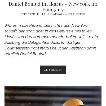
Daniel Boulud im Ikarus – New York im
Hangar 7
VERÖFFENTLICHT 7. JANUAR 2017
von
DERK HOBERG
Wer es in absehbarer Zeit nicht nach New York
schafft, dennoch aber in den Genuss eines tollen
Menüs von dort kommen möchte, hat im Juli 2017 in
Salzburg die Gelegenheit dazu. Im dortigen
Gourmetrestaurant Ikarus heißt der Gastkoch dann
nämlich Daniel Boulud.
DANIEL
WEITERLESEN
BOULUD
IM
IKARUS
–
NEW
YORK
IM
HANGAR