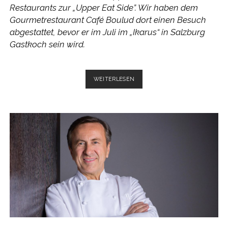
Restaurants zur „Upper Eat Side”. Wir haben dem
Gourmetrestaurant Café Boulud dort einen Besuch
abgestattet, bevor er im Juli im „Ikarus“ in Salzburg
Gastkoch sein wird.
CAFÉ
WEITERLESEN
BOULUD
–
KLASSISCH
FRANZÖSISCH
IN
DER
„UPPER
EAT
SIDE“