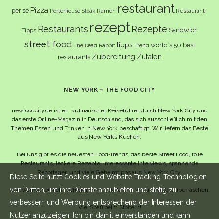
restaurant
Pizza
per se
Ramen
Restaurant-
Porterhouse Steak
rezept
Restaurants
Rezepte
Sandwich
Tipps
street food
tipps
world´s 50 best
The Dead Rabbit
Trend
Zubereitung
Zutaten
restaurants
NEW YORK – THE FOOD CITY
newfoodcity.de ist ein kulinarischer Reiseführer durch New York City und
das erste Online-Magazin in Deutschland, das sich ausschließlich mit den
Themen Essen und Trinken in New York beschäftigt. Wir liefern das Beste
aus New Yorks Küchen.
Bei uns gibt es die neuesten Food-Trends, das beste Street Food, tolle
Restaurants, leckere Rezepte, interessante Interviews, spannende
Reportagen und viele Geheimtipps aus New York City.
Diese Seite nutzt Cookies und Website Tracking-Technologien
von Dritten, um ihre Dienste anzubieten und stetig zu
Und wahrscheinlich noch viel mehr – da lassen wir uns selbst überraschen.
verbessern und Werbung entsprechend der Interessen der
Viel Spaß beim Stöbern!
Nutzer anzuzeigen. Ich bin damit einverstanden und kann