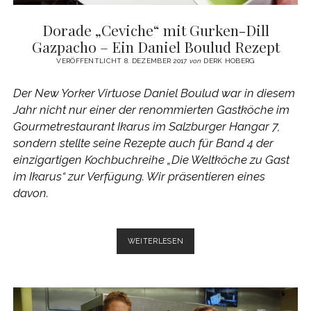
Dorade „Ceviche“ mit Gurken-Dill
Gazpacho – Ein Daniel Boulud Rezept
VERÖFFENTLICHT 8. DEZEMBER 2017
von
DERK HOBERG
Der New Yorker Virtuose Daniel Boulud war in diesem
Jahr nicht nur einer der renommierten Gastköche im
Gourmetrestaurant Ikarus im Salzburger Hangar 7,
sondern stellte seine Rezepte auch für Band 4 der
einzigartigen Kochbuchreihe „Die Weltköche zu Gast
im Ikarus“ zur Verfügung. Wir präsentieren eines
davon.
DORADE
WEITERLESEN
„CEVICHE“
MIT
GURKEN-
DILL
GAZPACHO