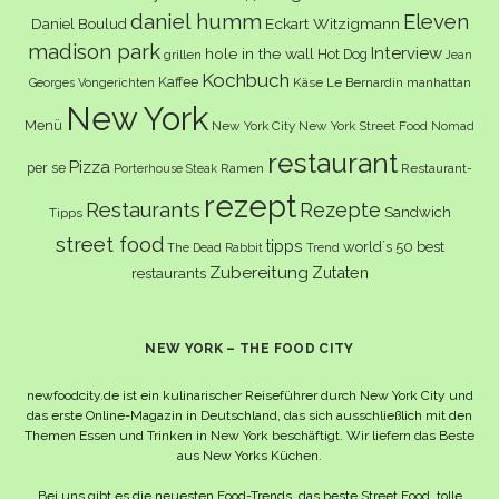
daniel humm
Eleven
Eckart Witzigmann
Daniel Boulud
madison park
Interview
hole in the wall
Hot Dog
grillen
Jean
Kochbuch
Kaffee
Käse
Le Bernardin
manhattan
Georges Vongerichten
New York
Menü
New York City
New York Street Food
Nomad
restaurant
Pizza
per se
Ramen
Restaurant-
Porterhouse Steak
rezept
Restaurants
Rezepte
Sandwich
Tipps
street food
tipps
world´s 50 best
The Dead Rabbit
Trend
Zubereitung
Zutaten
restaurants
NEW YORK – THE FOOD CITY
newfoodcity.de ist ein kulinarischer Reiseführer durch New York City und
das erste Online-Magazin in Deutschland, das sich ausschließlich mit den
Themen Essen und Trinken in New York beschäftigt. Wir liefern das Beste
aus New Yorks Küchen.
Bei uns gibt es die neuesten Food-Trends, das beste Street Food, tolle