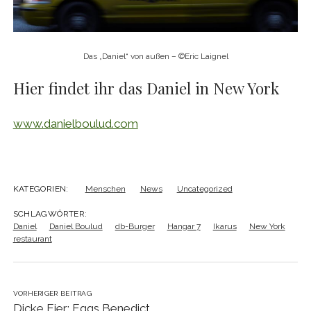
Das „Daniel“ von außen – ©Eric Laignel
Hier findet ihr das Daniel in New York
www.danielboulud.com
KATEGORIEN:
Menschen
News
Uncategorized
SCHLAGWÖRTER:
Daniel
Daniel Boulud
db-Burger
Hangar 7
Ikarus
New York
restaurant
VORHERIGER BEITRAG
Dicke Eier: Eggs Benedict