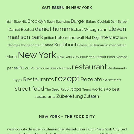
GUT ESSEN IN NEW YORK
Burger
Brooklyn
Bar
Buch
Buchtipp
Cocktail
Blue Hill
Bâtard
Dan Barber
daniel humm
Eleven
Eckart Witzigmann
Daniel Boulud
madison park
Interview
hole in the wall
Hot Dog
grillen
Jean
Kochbuch
Kaffee
Käse
Le Bernardin
manhattan
Georges Vongerichten
New York
Menü
New York City
New York Street Food
Nomad
restaurant
Pizza
per se
Ramen
Restaurant-
Porterhouse Steak
rezept
Restaurants
Rezepte
Sandwich
Tipps
street food
tipps
world´s 50 best
The Dead Rabbit
Trend
Zubereitung
Zutaten
restaurants
NEW YORK – THE FOOD CITY
newfoodcity.de ist ein kulinarischer Reiseführer durch New York City und