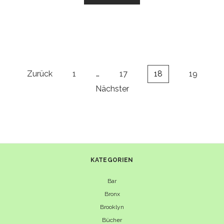
PORK
BURGER
–
MIT
SELBSTGEMACHTEM
PULLED
PORK
Seitennummerierung
Zurück
1
…
17
18
19
der
Nächster
Beiträge
KATEGORIEN
Bar
Bronx
Brooklyn
Bücher