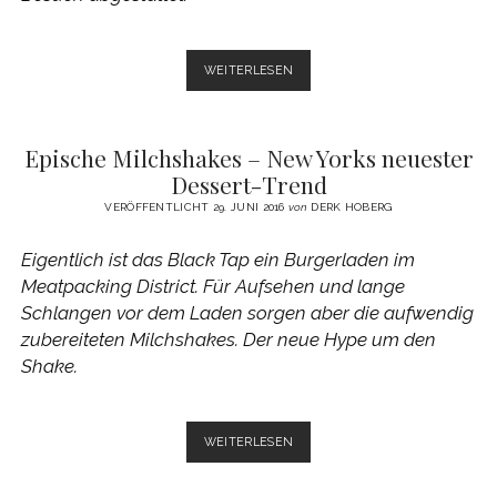
DER
WEITERLESEN
FISCH
IST
DER
Epische Milchshakes – New Yorks neuester
STAR
–
Dessert-Trend
LE
VERÖFFENTLICHT 29. JUNI 2016
von
DERK HOBERG
BERNARDIN
Eigentlich ist das Black Tap ein Burgerladen im
Meatpacking District. Für Aufsehen und lange
Schlangen vor dem Laden sorgen aber die aufwendig
zubereiteten Milchshakes. Der neue Hype um den
Shake.
EPISCHE
WEITERLESEN
MILCHSHAKES
–