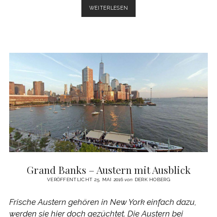
WORLD
WEITERLESEN
´S
50
BEST
RESTAURANTS
2016
–
PLATZ
51
BIS
100
Grand Banks – Austern mit Ausblick
VERÖFFENTLICHT 25. MAI 2016
von
DERK HOBERG
Frische Austern gehören in New York einfach dazu,
werden sie hier doch gezüchtet. Die Austern bei