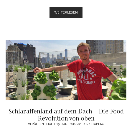
VIER
WEITERLESEN
NEW
YORKER
RESTAURANTS
UNTER
DEN
BESTEN
50
DER
WELT
Schlaraffenland auf dem Dach – Die Food
Revolution von oben
VERÖFFENTLICHT 15. JUNI 2016
von
DERK HOBERG