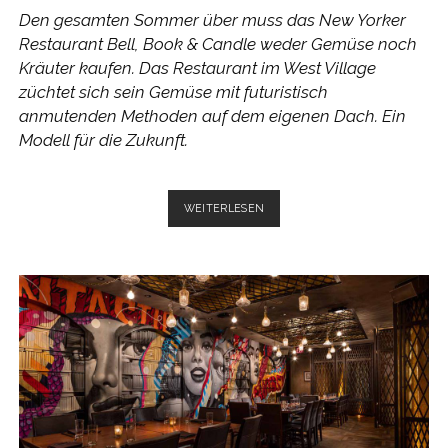
Den gesamten Sommer über muss das New Yorker
Restaurant Bell, Book & Candle weder Gemüse noch
Kräuter kaufen. Das Restaurant im West Village
züchtet sich sein Gemüse mit futuristisch
anmutenden Methoden auf dem eigenen Dach. Ein
Modell für die Zukunft.
SCHLARAFFENLAND
WEITERLESEN
AUF
DEM
DACH
–
DIE
FOOD
REVOLUTION
VON
OBEN