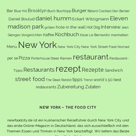
Burger
Brooklyn
Bar
Buch
Buchtipp
Cocktail
Blue Hill
Bâtard
Dan Barber
daniel humm
Eleven
Eckart Witzigmann
Daniel Boulud
madison park
Interview
hole in the wall
Hot Dog
grillen
Jean
Kochbuch
Kaffee
Käse
Le Bernardin
manhattan
Georges Vongerichten
New York
Menü
New York City
New York Street Food
Nomad
restaurant
Pizza
per se
Ramen
Restaurant-
Porterhouse Steak
rezept
Restaurants
Rezepte
Sandwich
Tipps
street food
tipps
world´s 50 best
The Dead Rabbit
Trend
Zubereitung
Zutaten
restaurants
NEW YORK – THE FOOD CITY
newfoodcity.de ist ein kulinarischer Reiseführer durch New York City und
das erste Online-Magazin in Deutschland, das sich ausschließlich mit den
Themen Essen und Trinken in New York beschäftigt. Wir liefern das Beste