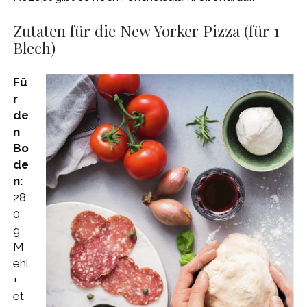
Zutaten für die New Yorker Pizza (für 1
Blech)
Fü
r
de
n
Bo
de
n:
28
0
g
M
ehl
+
et