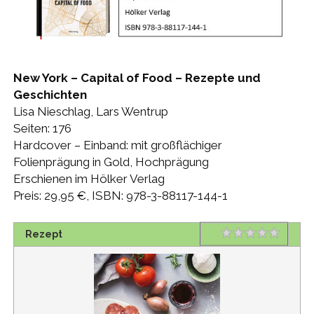
New York – Capital of Food – Rezepte und
Geschichten
Lisa Nieschlag, Lars Wentrup
Seiten: 176
Hardcover – Einband: mit großflächiger
Folienprägung in Gold, Hochprägung
Erschienen im Hölker Verlag
Preis: 29,95 €, ISBN: 978-3-88117-144-1
Rating
1 star
2 stars
3 stars
4 stars
5 stars
Rezept