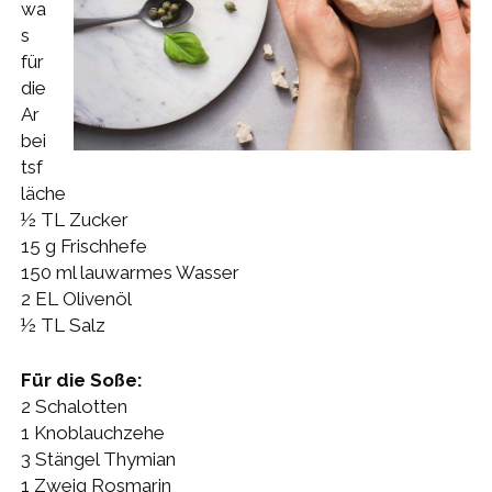
wa
s
für
die
Ar
bei
tsf
läche
½ TL Zucker
15 g Frischhefe
150 ml lauwarmes Wasser
2 EL Olivenöl
½ TL Salz
Für die Soße:
2 Schalotten
1 Knoblauchzehe
3 Stängel Thymian
1 Zweig Rosmarin