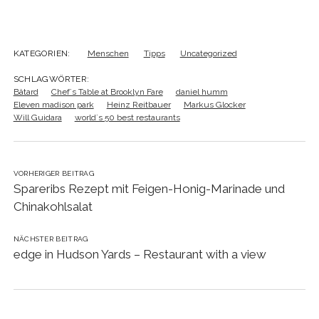
KATEGORIEN:
Menschen
Tipps
Uncategorized
SCHLAGWÖRTER:
Bâtard
Chef´s Table at Brooklyn Fare
daniel humm
Eleven madison park
Heinz Reitbauer
Markus Glocker
Will Guidara
world´s 50 best restaurants
VORHERIGER BEITRAG
Spareribs Rezept mit Feigen-Honig-Marinade und
Chinakohlsalat
NÄCHSTER BEITRAG
edge in Hudson Yards – Restaurant with a view