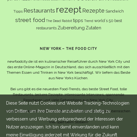
rezept
Restaurants
Rezepte
Sandwich
Tipps
street food
tipps
world´s 50 best
The Dead Rabbit
Trend
Zubereitung
Zutaten
restaurants
NEW YORK – THE FOOD CITY
newfoodcity.de ist ein kulinarischer Reiseführer durch New York City und
das erste Online-Magazin in Deutschland, das sich ausschließlich mit den
Themen Essen und Trinken in New York beschäftigt. Wir liefern das Beste
aus New Yorks Küchen.
Bei uns gibt es die neuesten Food-Trends, das beste Street Food, tolle
Restaurants, leckere Rezepte, interessante Interviews, spannende
Reportagen und viele Geheimtipps aus New York City.
Diese Seite nutzt Cookies und Website Tracking-Technologien
von Dritten, um ihre Dienste anzubieten und stetig zu
Und wahrscheinlich noch viel mehr – da lassen wir uns selbst überraschen.
verbessern und Werbung entsprechend der Interessen der
Viel Spaß beim Stöbern!
Nutzer anzuzeigen. Ich bin damit einverstanden und kann
meine Einwilligung jederzeit mit Wirkung für die Zukunft