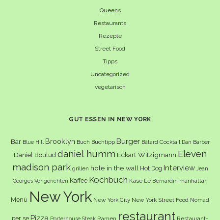
Queens
Restaurants
Rezepte
Street Food
Tipps
Uncategorized
vegetarisch
GUT ESSEN IN NEW YORK
Burger
Brooklyn
Bar
Buch
Buchtipp
Cocktail
Blue Hill
Bâtard
Dan Barber
daniel humm
Eleven
Eckart Witzigmann
Daniel Boulud
madison park
Interview
hole in the wall
Hot Dog
grillen
Jean
Kochbuch
Kaffee
Käse
Le Bernardin
manhattan
Georges Vongerichten
New York
Menü
New York City
New York Street Food
Nomad
restaurant
Pizza
per se
Ramen
Restaurant-
Porterhouse Steak