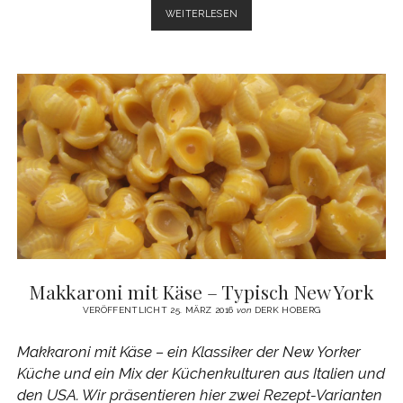
MAC
WEITERLESEN
AND
CHEESE
–
EINFACHES
REZEPT
DES
US-
KLASSIKERS
Makkaroni mit Käse – Typisch New York
VERÖFFENTLICHT 25. MÄRZ 2016
von
DERK HOBERG
Makkaroni mit Käse – ein Klassiker der New Yorker
Küche und ein Mix der Küchenkulturen aus Italien und
den USA. Wir präsentieren hier zwei Rezept-Varianten