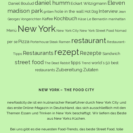
daniel humm
Eleven
Eckart Witzigmann
Daniel Boulud
madison park
Interview
hole in the wall
Hot Dog
grillen
Jean
Kochbuch
Kaffee
Käse
Le Bernardin
manhattan
Georges Vongerichten
New York
Menü
New York City
New York Street Food
Nomad
restaurant
Pizza
per se
Ramen
Restaurant-
Porterhouse Steak
rezept
Restaurants
Rezepte
Sandwich
Tipps
street food
tipps
world´s 50 best
The Dead Rabbit
Trend
Zubereitung
Zutaten
restaurants
NEW YORK – THE FOOD CITY
newfoodcity.de ist ein kulinarischer Reiseführer durch New York City und
das erste Online-Magazin in Deutschland, das sich ausschließlich mit den
Themen Essen und Trinken in New York beschäftigt. Wir liefern das Beste
aus New Yorks Küchen.
Bei uns gibt es die neuesten Food-Trends, das beste Street Food, tolle