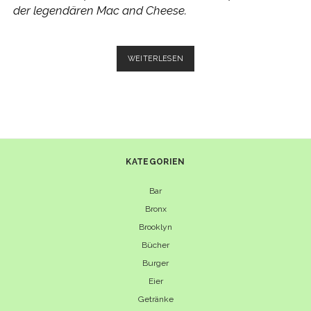
der legendären Mac and Cheese.
MAKKARONI
WEITERLESEN
MIT
KÄSE
–
TYPISCH
NEW
YORK
KATEGORIEN
Bar
Bronx
Brooklyn
Bücher
Burger
Eier
Getränke