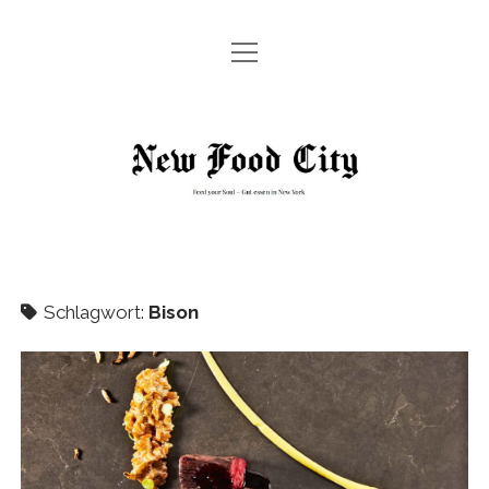
Menü
HOME
öffnen
Menü
GUT ZU WISSEN!
öffnen
New
EXPERTEN-TIPPS
STREET FOOD
ESSEN GEHEN IN NEW YORK
Food
RESTAURANTS
UNSER TIP – TRINKGELD IN NEW YORK
REZEPTE
City
TIPPS ZUM TAXIFAHREN IN NEW YORK
Menü
ABOUT
öffnen
GLOSSAR: ESSEN IN NEW YORK
Schlagwort:
Bison
PRESSE
Menü
IMPRESSUM
ALLES WAS SIE ÜBER ESTA FÜR DIE USA WISSEN MÜSSEN
öffnen
MEDIADATEN
Menü
DATENSCHUTZ
öffnen
DATENSCHUTZEINSTELLUNGEN BENUTZER
twitter
facebook
instagram