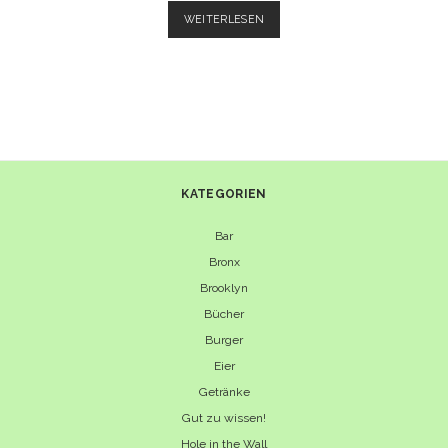
BISON
WEITERLESEN
IN
TALG,
DRY
AGED
–
EIN
REZEPT
AUS
DEM
KATEGORIEN
BUCH
“VEREDELUNG”
Bar
Bronx
Brooklyn
Bücher
Burger
Eier
Getränke
Gut zu wissen!
Hole in the Wall