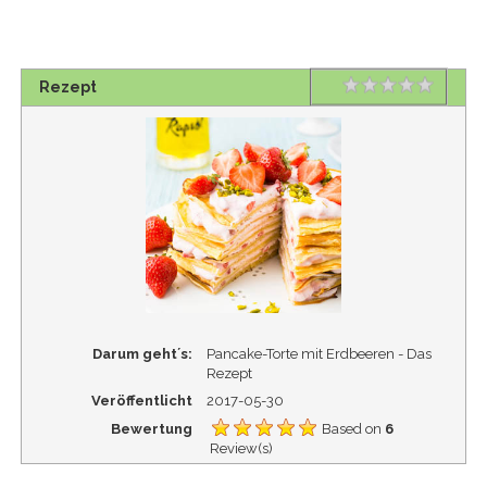
Rating
1 star
2 stars
3 stars
4 stars
5 stars
Rezept
Darum geht´s:
Pancake-Torte mit Erdbeeren - Das
Rezept
Veröffentlicht
2017-05-30
Bewertung
Based on
6
Review(s)