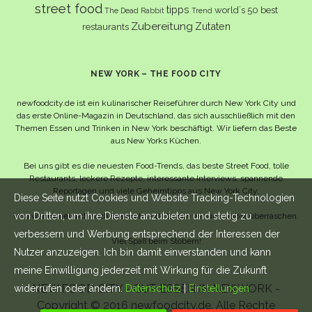
street food
tipps
world´s 50 best
The Dead Rabbit
Trend
Zubereitung
Zutaten
restaurants
NEW YORK – THE FOOD CITY
newfoodcity.de ist ein kulinarischer Reiseführer durch New York City und
das erste Online-Magazin in Deutschland, das sich ausschließlich mit den
Themen Essen und Trinken in New York beschäftigt. Wir liefern das Beste
aus New Yorks Küchen.
Bei uns gibt es die neuesten Food-Trends, das beste Street Food, tolle
Restaurants, leckere Rezepte, interessante Interviews, spannende
Reportagen und viele Geheimtipps aus New York City.
Diese Seite nutzt Cookies und Website Tracking-Technologien
von Dritten, um ihre Dienste anzubieten und stetig zu
Und wahrscheinlich noch viel mehr – da lassen wir uns selbst überraschen.
verbessern und Werbung entsprechend der Interessen der
Viel Spaß beim Stöbern!
Nutzer anzuzeigen. Ich bin damit einverstanden und kann
meine Einwilligung jederzeit mit Wirkung für die Zukunft
NEW FOOD CITY - GUT ESSEN IN NEW YORK -
widerrufen oder ändern.
Datenschutz
|
Einstellungen
Copyright © 2016 newfoodcity.de. Alle Rechte