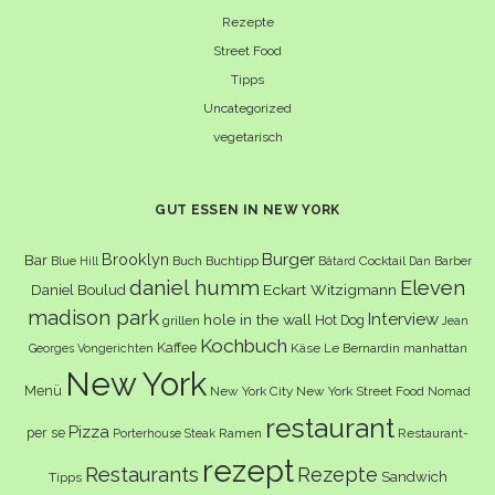
Rezepte
Street Food
Tipps
Uncategorized
vegetarisch
GUT ESSEN IN NEW YORK
Burger
Brooklyn
Bar
Buch
Buchtipp
Cocktail
Blue Hill
Bâtard
Dan Barber
daniel humm
Eleven
Eckart Witzigmann
Daniel Boulud
madison park
Interview
hole in the wall
Hot Dog
grillen
Jean
Kochbuch
Kaffee
Käse
Le Bernardin
manhattan
Georges Vongerichten
New York
Menü
New York City
New York Street Food
Nomad
restaurant
Pizza
per se
Ramen
Restaurant-
Porterhouse Steak
rezept
Restaurants
Rezepte
Sandwich
Tipps