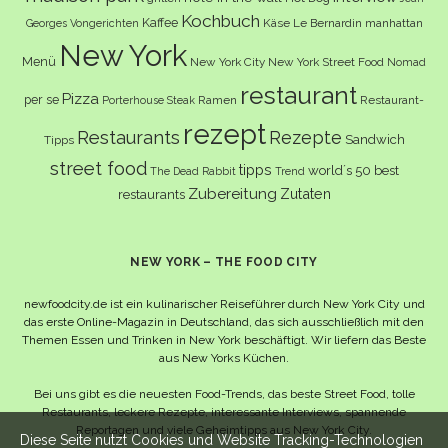
Kochbuch
Kaffee
Käse
Le Bernardin
manhattan
Georges Vongerichten
New York
Menü
New York City
New York Street Food
Nomad
restaurant
Pizza
per se
Ramen
Restaurant-
Porterhouse Steak
rezept
Restaurants
Rezepte
Sandwich
Tipps
street food
tipps
world´s 50 best
The Dead Rabbit
Trend
Zubereitung
Zutaten
restaurants
NEW YORK – THE FOOD CITY
newfoodcity.de ist ein kulinarischer Reiseführer durch New York City und
das erste Online-Magazin in Deutschland, das sich ausschließlich mit den
Themen Essen und Trinken in New York beschäftigt. Wir liefern das Beste
aus New Yorks Küchen.
Bei uns gibt es die neuesten Food-Trends, das beste Street Food, tolle
Restaurants, leckere Rezepte, interessante Interviews, spannende
Reportagen und viele Geheimtipps aus New York City.
Diese Seite nutzt Cookies und Website Tracking-Technologien