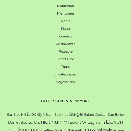
Manhattan
Menschen
News
Pizza
Queens
Restaurants
Rezepte
Street Food
Tipps
Uncategorized
vegetarisch
GUT ESSEN IN NEW YORK
Burger
Brooklyn
Bar
Buch
Buchtipp
Cocktail
Blue Hill
Bâtard
Dan Barber
daniel humm
Eleven
Eckart Witzigmann
Daniel Boulud
madison park
Interview
hole in the wall
Hot Dog
grillen
Jean