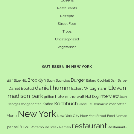
Queens
Restaurants
Rezepte
Street Food
Tipps
Uncategorized
vegetarisch
GUT ESSEN IN NEW YORK
Burger
Brooklyn
Bar
Buch
Buchtipp
Cocktail
Blue Hill
Bâtard
Dan Barber
daniel humm
Eleven
Eckart Witzigmann
Daniel Boulud
madison park
Interview
hole in the wall
Hot Dog
grillen
Jean
Kochbuch
Kaffee
Käse
Le Bernardin
manhattan
Georges Vongerichten
New York
Menü
New York City
New York Street Food
Nomad
restaurant
Pizza
per se
Ramen
Restaurant-
Porterhouse Steak