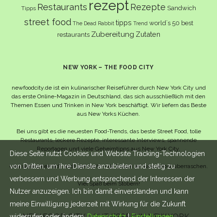
rezept
Restaurants
Rezepte
Sandwich
Tipps
street food
tipps
world´s 50 best
The Dead Rabbit
Trend
Zubereitung
Zutaten
restaurants
NEW YORK – THE FOOD CITY
newfoodcity.de ist ein kulinarischer Reiseführer durch New York City und
das erste Online-Magazin in Deutschland, das sich ausschließlich mit den
Themen Essen und Trinken in New York beschäftigt. Wir liefern das Beste
aus New Yorks Küchen.
Bei uns gibt es die neuesten Food-Trends, das beste Street Food, tolle
Restaurants, leckere Rezepte, interessante Interviews, spannende
Reportagen und viele Geheimtipps aus New York City.
Diese Seite nutzt Cookies und Website Tracking-Technologien
von Dritten, um ihre Dienste anzubieten und stetig zu
Und wahrscheinlich noch viel mehr – da lassen wir uns selbst überraschen.
verbessern und Werbung entsprechend der Interessen der
Viel Spaß beim Stöbern!
Nutzer anzuzeigen. Ich bin damit einverstanden und kann
meine Einwilligung jederzeit mit Wirkung für die Zukunft
NEW FOOD CITY - GUT ESSEN IN NEW YORK -
widerrufen oder ändern.
Datenschutz
|
Einstellungen