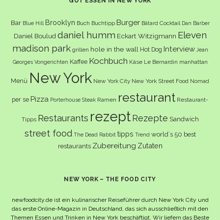
GUT ESSEN IN NEW YORK
Burger
Brooklyn
Bar
Buch
Buchtipp
Cocktail
Blue Hill
Bâtard
Dan Barber
daniel humm
Eleven
Eckart Witzigmann
Daniel Boulud
madison park
Interview
hole in the wall
Hot Dog
grillen
Jean
Kochbuch
Kaffee
Käse
Le Bernardin
manhattan
Georges Vongerichten
New York
Menü
New York City
New York Street Food
Nomad
restaurant
Pizza
per se
Ramen
Restaurant-
Porterhouse Steak
rezept
Restaurants
Rezepte
Sandwich
Tipps
street food
tipps
world´s 50 best
The Dead Rabbit
Trend
Zubereitung
Zutaten
restaurants
NEW YORK – THE FOOD CITY
newfoodcity.de ist ein kulinarischer Reiseführer durch New York City und
das erste Online-Magazin in Deutschland, das sich ausschließlich mit den
Themen Essen und Trinken in New York beschäftigt. Wir liefern das Beste