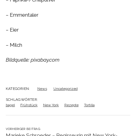
– Emmentaler
– Eier
– Milch
Bildquelle: pixabay.com
KATEGORIEN:
News
Uncategorized
SCHLAGWÖRTER:
bagel
Frühstück
New York
Rezepte
Tortilla
VORHERIGER BEITRAG
Marieke Schroeder – Regisseurin mit New York-