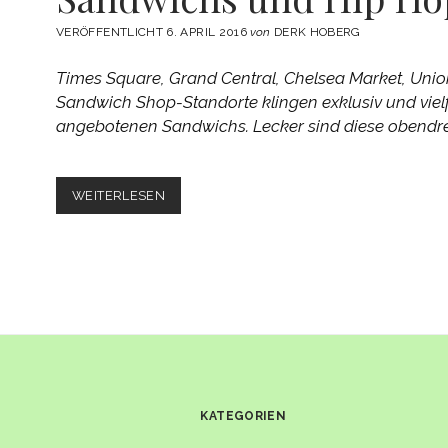
VERÖFFENTLICHT 6. APRIL 2016
von
DERK HOBERG
Times Square, Grand Central, Chelsea Market, Uni
Sandwich Shop-Standorte klingen exklusiv und vielfä
angebotenen Sandwichs. Lecker sind diese obendre
NUM
WEITERLESEN
PANG
–
KAMBODSCHANISCHE
SANDWICHS
UND
HIP
HOP
KATEGORIEN