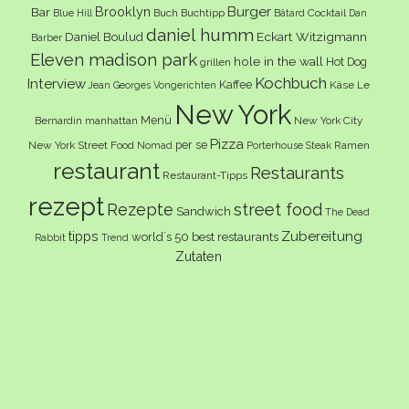
Burger
Brooklyn
Bar
Buch
Buchtipp
Cocktail
Blue Hill
Bâtard
Dan
daniel humm
Eckart Witzigmann
Daniel Boulud
Barber
Eleven madison park
hole in the wall
Hot Dog
grillen
Kochbuch
Interview
Kaffee
Käse
Le
Jean Georges Vongerichten
New York
Menü
Bernardin
manhattan
New York City
Pizza
per se
New York Street Food
Ramen
Nomad
Porterhouse Steak
restaurant
Restaurants
Restaurant-Tipps
rezept
Rezepte
street food
Sandwich
The Dead
Zubereitung
tipps
world´s 50 best restaurants
Rabbit
Trend
Zutaten