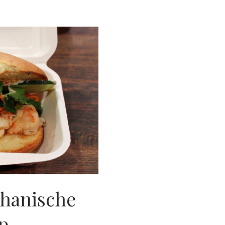
hanische
p