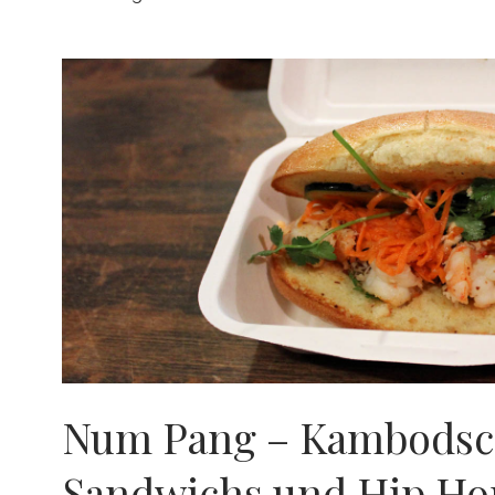
Num Pang – Kambodsc
Sandwichs und Hip Ho