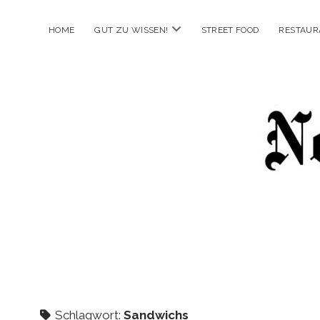
Menü
HOME
GUT ZU WISSEN!
STREET FOOD
RESTAUR
öffnen
New
Food
City
Schlagwort:
Sandwichs