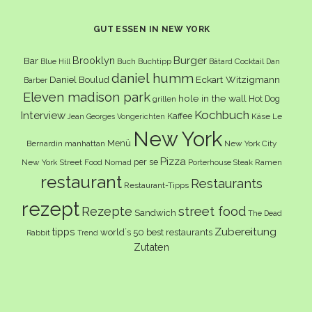
GUT ESSEN IN NEW YORK
Burger
Brooklyn
Bar
Buch
Buchtipp
Cocktail
Blue Hill
Bâtard
Dan
daniel humm
Eckart Witzigmann
Daniel Boulud
Barber
Eleven madison park
hole in the wall
Hot Dog
grillen
Kochbuch
Interview
Kaffee
Käse
Le
Jean Georges Vongerichten
New York
Menü
Bernardin
manhattan
New York City
Pizza
per se
New York Street Food
Ramen
Nomad
Porterhouse Steak
restaurant
Restaurants
Restaurant-Tipps
rezept
Rezepte
street food
Sandwich
The Dead
Zubereitung
tipps
world´s 50 best restaurants
Rabbit
Trend
Zutaten