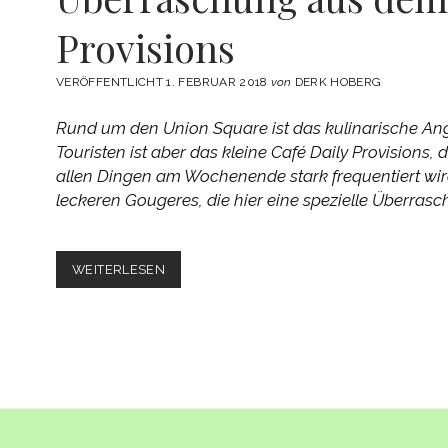
Provisions
VERÖFFENTLICHT 1. FEBRUAR 2018
von
DERK HOBERG
Rund um den Union Square ist das kulinarische Ange
Touristen ist aber das kleine Café Daily Provisions,
allen Dingen am Wochenende stark frequentiert wi
leckeren Gougeres, die hier eine spezielle Überras
REZEPT:
WEITERLESEN
GOUGERES
MIT
ÜBERRASCHUNG
AUS
DEM
DAILY
PROVISIONS