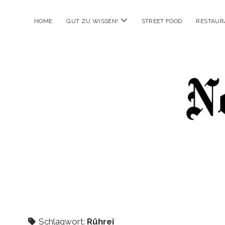
Menü
HOME
GUT ZU WISSEN!
STREET FOOD
RESTAUR
öffnen
New
Food
City
Schlagwort:
Rührei