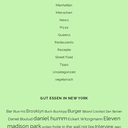
Manhattan
Menschen
News
Pizza
Queens
Restaurants
Rezepte
Street Food
Tipps
Uncategorized
vegetarisch
GUT ESSEN IN NEW YORK
Burger
Brooklyn
Bar
Buch
Buchtipp
Cocktail
Blue Hill
Bâtard
Dan Barber
daniel humm
Eleven
Eckart Witzigmann
Daniel Boulud
madison park
Interview
hole in the wall
Hot Dog
grillen
Jean