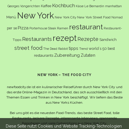
Kochbuch
Kaffee
Käse
Le Bernardin
manhattan
Georges Vongerichten
New York
Menü
New York City
New York Street Food
Nomad
restaurant
Pizza
per se
Ramen
Restaurant-
Porterhouse Steak
rezept
Restaurants
Rezepte
Sandwich
Tipps
street food
tipps
world´s 50 best
The Dead Rabbit
Trend
Zubereitung
Zutaten
restaurants
NEW YORK – THE FOOD CITY
newfoodcity.de ist ein kulinarischer Reiseführer durch New York City und
das erste Online-Magazin in Deutschland, das sich ausschließlich mit den
Themen Essen und Trinken in New York beschäftigt. Wir liefern das Beste
aus New Yorks Küchen.
Bei uns gibt es die neuesten Food-Trends, das beste Street Food, tolle
Restaurants, leckere Rezepte, interessante Interviews, spannende
Reportagen und viele Geheimtipps aus New York City.
Diese Seite nutzt Cookies und Website Tracking-Technologien