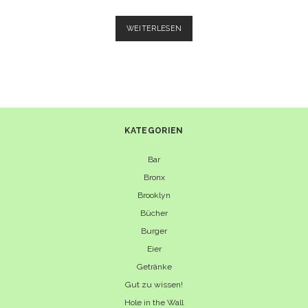
DAS
WEITERLESEN
PORTERHOUSE
STEAK
–
DENKEN
SIE
GROSS!
KATEGORIEN
Bar
Bronx
Brooklyn
Bücher
Burger
Eier
Getränke
Gut zu wissen!
Hole in the Wall