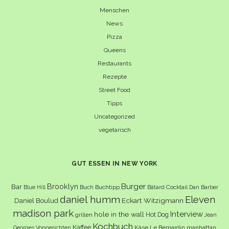
Menschen
News
Pizza
Queens
Restaurants
Rezepte
Street Food
Tipps
Uncategorized
vegetarisch
GUT ESSEN IN NEW YORK
Burger
Brooklyn
Bar
Buch
Buchtipp
Cocktail
Blue Hill
Bâtard
Dan Barber
daniel humm
Eleven
Eckart Witzigmann
Daniel Boulud
madison park
Interview
hole in the wall
Hot Dog
grillen
Jean
Kochbuch
Kaffee
Käse
Le Bernardin
manhattan
Georges Vongerichten