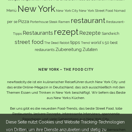
New York
Menü
New York City
New York Street Food
Nomad
restaurant
Pizza
per se
Ramen
Restaurant-
Porterhouse Steak
rezept
Restaurants
Rezepte
Sandwich
Tipps
street food
tipps
world´s 50 best
The Dead Rabbit
Trend
Zubereitung
Zutaten
restaurants
NEW YORK – THE FOOD CITY
newfoodcity.de ist ein kulinarischer Reiseführer durch New York City und
das erste Online-Magazin in Deutschland, das sich ausschließlich mit den
Themen Essen und Trinken in New York beschäftigt. Wir liefern das Beste
aus New Yorks Küchen.
Bei uns gibt es die neuesten Food-Trends, das beste Street Food, tolle
Restaurants, leckere Rezepte, interessante Interviews, spannende
Reportagen und viele Geheimtipps aus New York City.
Diese Seite nutzt Cookies und Website Tracking-Technologien
von Dritten, um ihre Dienste anzubieten und stetig zu
Und wahrscheinlich noch viel mehr – da lassen wir uns selbst überraschen.