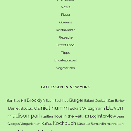
News
Pizza
Queens
Restaurants
Rezepte
Street Food
Tipps
Uncategorized
vegetarisch
GUT ESSEN IN NEW YORK
Burger
Brooklyn
Bar
Buch
Buchtipp
Cocktail
Blue Hill
Bâtard
Dan Barber
daniel humm
Eleven
Eckart Witzigmann
Daniel Boulud
madison park
Interview
hole in the wall
Hot Dog
grillen
Jean
Kochbuch
Kaffee
Käse
Le Bernardin
manhattan
Georges Vongerichten