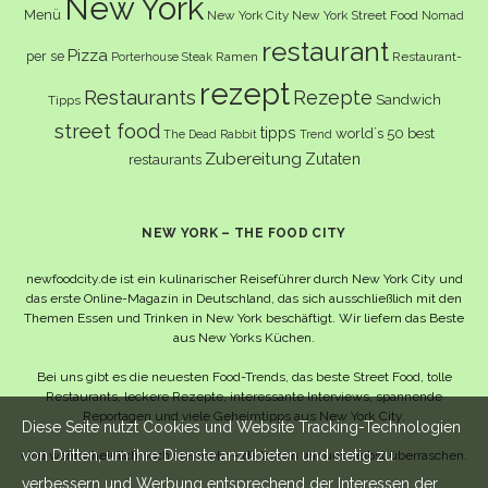
New York
Menü
New York City
New York Street Food
Nomad
restaurant
Pizza
per se
Ramen
Restaurant-
Porterhouse Steak
rezept
Restaurants
Rezepte
Sandwich
Tipps
street food
tipps
world´s 50 best
The Dead Rabbit
Trend
Zubereitung
Zutaten
restaurants
NEW YORK – THE FOOD CITY
newfoodcity.de ist ein kulinarischer Reiseführer durch New York City und
das erste Online-Magazin in Deutschland, das sich ausschließlich mit den
Themen Essen und Trinken in New York beschäftigt. Wir liefern das Beste
aus New Yorks Küchen.
Bei uns gibt es die neuesten Food-Trends, das beste Street Food, tolle
Restaurants, leckere Rezepte, interessante Interviews, spannende
Reportagen und viele Geheimtipps aus New York City.
Diese Seite nutzt Cookies und Website Tracking-Technologien
von Dritten, um ihre Dienste anzubieten und stetig zu
Und wahrscheinlich noch viel mehr – da lassen wir uns selbst überraschen.
verbessern und Werbung entsprechend der Interessen der