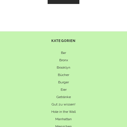
NUDELN
UND
PEKINGENTE
–
CHINATOWN
IN
FLUSHING
KATEGORIEN
Bar
Bronx
Brooklyn
Bücher
Burger
Eier
Getränke
Gut zu wissen!
Hole in the Wall
Manhattan
Menschen