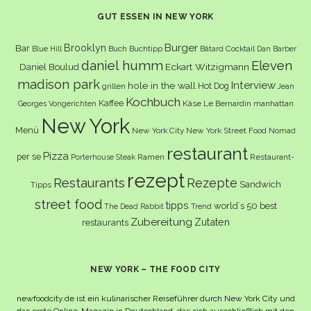
GUT ESSEN IN NEW YORK
Burger
Brooklyn
Bar
Buch
Buchtipp
Cocktail
Blue Hill
Bâtard
Dan Barber
daniel humm
Eleven
Eckart Witzigmann
Daniel Boulud
madison park
Interview
hole in the wall
Hot Dog
grillen
Jean
Kochbuch
Kaffee
Käse
Le Bernardin
manhattan
Georges Vongerichten
New York
Menü
New York City
New York Street Food
Nomad
restaurant
Pizza
per se
Ramen
Restaurant-
Porterhouse Steak
rezept
Restaurants
Rezepte
Sandwich
Tipps
street food
tipps
world´s 50 best
The Dead Rabbit
Trend
Zubereitung
Zutaten
restaurants
NEW YORK – THE FOOD CITY
newfoodcity.de ist ein kulinarischer Reiseführer durch New York City und