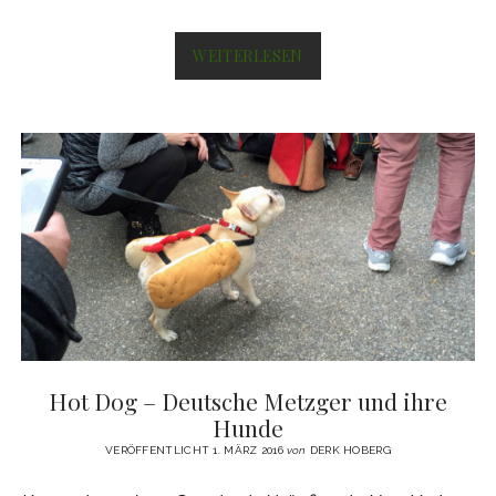
CONEY
WEITERLESEN
ISLAND
–
DER
BETRUNKENE
OPA
VON
DISNEY
LAND
Hot Dog – Deutsche Metzger und ihre
Hunde
VERÖFFENTLICHT 1. MÄRZ 2016
von
DERK HOBERG