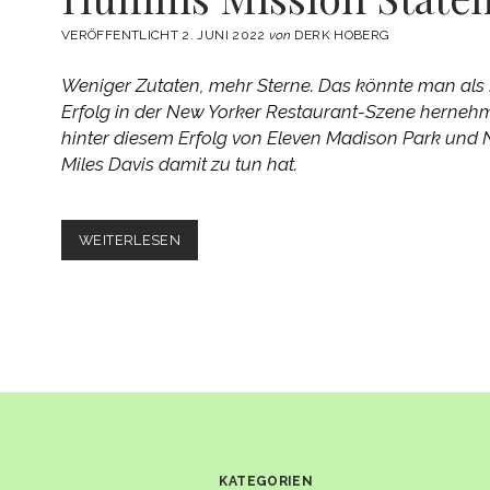
VERÖFFENTLICHT 2. JUNI 2022
von
DERK HOBERG
Weniger Zutaten, mehr Sterne. Das könnte man als
Erfolg in der New Yorker Restaurant-Szene herneh
hinter diesem Erfolg von Eleven Madison Park und
Miles Davis damit zu tun hat.
MILES
WEITERLESEN
DAVIS
IN
DER
KÜCHE
–
DANIEL
HUMMS
MISSION
STATEMENT
KATEGORIEN