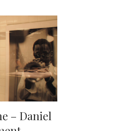
he – Daniel
ment