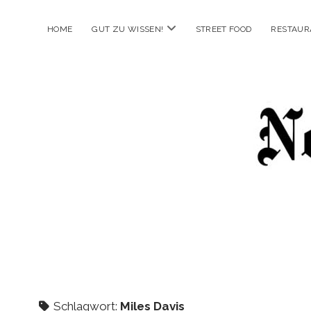
Menü
HOME
GUT ZU WISSEN!
STREET FOOD
RESTAUR
öffnen
New
Food
City
Schlagwort:
Miles Davis