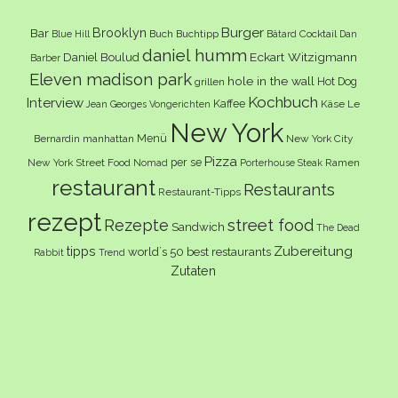
Burger
Brooklyn
Bar
Buch
Buchtipp
Cocktail
Blue Hill
Bâtard
Dan
daniel humm
Eckart Witzigmann
Daniel Boulud
Barber
Eleven madison park
hole in the wall
Hot Dog
grillen
Kochbuch
Interview
Kaffee
Käse
Le
Jean Georges Vongerichten
New York
Menü
Bernardin
manhattan
New York City
Pizza
per se
New York Street Food
Ramen
Nomad
Porterhouse Steak
restaurant
Restaurants
Restaurant-Tipps
rezept
Rezepte
street food
Sandwich
The Dead
Zubereitung
tipps
world´s 50 best restaurants
Rabbit
Trend
Zutaten