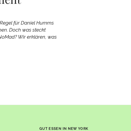
 Regel für Daniel Humms
men. Doch was steckt
 NoMad? Wir erklären, was
GUT ESSEN IN NEW YORK