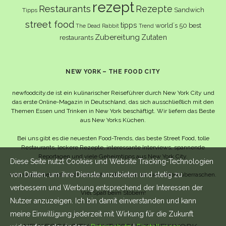
rezept
Restaurants
Rezepte
Sandwich
Tipps
street food
tipps
world´s 50 best
The Dead Rabbit
Trend
Zubereitung
Zutaten
restaurants
NEW YORK – THE FOOD CITY
newfoodcity.de ist ein kulinarischer Reiseführer durch New York City und
das erste Online-Magazin in Deutschland, das sich ausschließlich mit den
Themen Essen und Trinken in New York beschäftigt. Wir liefern das Beste
aus New Yorks Küchen.
Bei uns gibt es die neuesten Food-Trends, das beste Street Food, tolle
Restaurants, leckere Rezepte, interessante Interviews, spannende
Reportagen und viele Geheimtipps aus New York City.
Diese Seite nutzt Cookies und Website Tracking-Technologien
von Dritten, um ihre Dienste anzubieten und stetig zu
Und wahrscheinlich noch viel mehr – da lassen wir uns selbst überraschen.
verbessern und Werbung entsprechend der Interessen der
Viel Spaß beim Stöbern!
Nutzer anzuzeigen. Ich bin damit einverstanden und kann
meine Einwilligung jederzeit mit Wirkung für die Zukunft