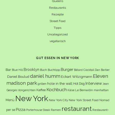
Queens
Restaurants
Rezepte
Street Food
Tipps
Uncategorized
vegetarisch
GUT ESSEN IN NEW YORK
Burger
Brooklyn
Bar
Buch
Buchtipp
Cocktail
Blue Hill
Bâtard
Dan Barber
daniel humm
Eleven
Eckart Witzigmann
Daniel Boulud
madison park
Interview
hole in the wall
Hot Dog
grillen
Jean
Kochbuch
Kaffee
Käse
Le Bernardin
manhattan
Georges Vongerichten
New York
Menü
New York City
New York Street Food
Nomad
restaurant
Pizza
per se
Ramen
Restaurant-
Porterhouse Steak