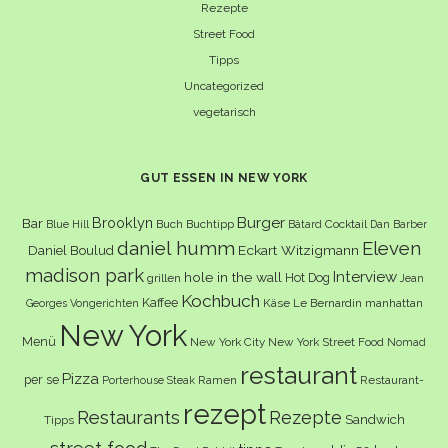
Rezepte
Street Food
Tipps
Uncategorized
vegetarisch
GUT ESSEN IN NEW YORK
Burger
Brooklyn
Bar
Buch
Buchtipp
Cocktail
Blue Hill
Bâtard
Dan Barber
daniel humm
Eleven
Eckart Witzigmann
Daniel Boulud
madison park
Interview
hole in the wall
Hot Dog
grillen
Jean
Kochbuch
Kaffee
Käse
Le Bernardin
manhattan
Georges Vongerichten
New York
Menü
New York City
New York Street Food
Nomad
restaurant
Pizza
per se
Ramen
Restaurant-
Porterhouse Steak
rezept
Restaurants
Rezepte
Sandwich
Tipps