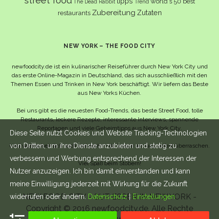
street food
tipps
world´s 50 best
The Dead Rabbit
Trend
Zubereitung
Zutaten
restaurants
NEW YORK – THE FOOD CITY
newfoodcity.de ist ein kulinarischer Reiseführer durch New York City und
das erste Online-Magazin in Deutschland, das sich ausschließlich mit den
Themen Essen und Trinken in New York beschäftigt. Wir liefern das Beste
aus New Yorks Küchen.
Bei uns gibt es die neuesten Food-Trends, das beste Street Food, tolle
Restaurants, leckere Rezepte, interessante Interviews, spannende
Reportagen und viele Geheimtipps aus New York City.
Diese Seite nutzt Cookies und Website Tracking-Technologien
von Dritten, um ihre Dienste anzubieten und stetig zu
Und wahrscheinlich noch viel mehr – da lassen wir uns selbst überraschen.
verbessern und Werbung entsprechend der Interessen der
Viel Spaß beim Stöbern!
Nutzer anzuzeigen. Ich bin damit einverstanden und kann
meine Einwilligung jederzeit mit Wirkung für die Zukunft
NEW FOOD CITY - GUT ESSEN IN NEW YORK -
widerrufen oder ändern.
Datenschutz
|
Einstellungen
Copyright © 2016 newfoodcity.de. Alle Rechte