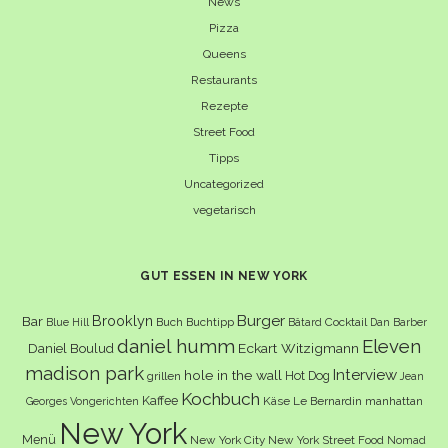
News
Pizza
Queens
Restaurants
Rezepte
Street Food
Tipps
Uncategorized
vegetarisch
GUT ESSEN IN NEW YORK
Burger
Brooklyn
Bar
Buch
Buchtipp
Cocktail
Blue Hill
Bâtard
Dan Barber
daniel humm
Eleven
Eckart Witzigmann
Daniel Boulud
madison park
Interview
hole in the wall
Hot Dog
grillen
Jean
Kochbuch
Kaffee
Käse
Le Bernardin
manhattan
Georges Vongerichten
New York
Menü
New York City
New York Street Food
Nomad