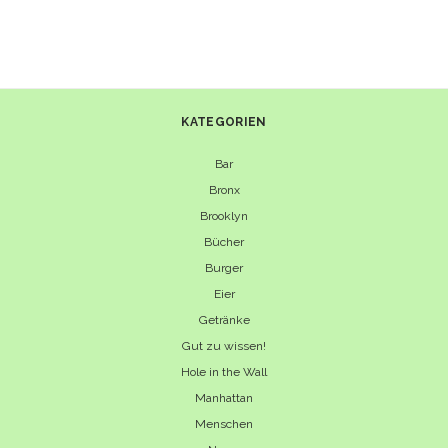
KATERFRÜHSTÜCK
FÜR
DEN
„DAY
AFTER“
KATEGORIEN
Bar
Bronx
Brooklyn
Bücher
Burger
Eier
Getränke
Gut zu wissen!
Hole in the Wall
Manhattan
Menschen