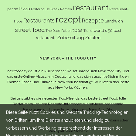
restaurant
Pizza
per se
Ramen
Restaurant-
Porterhouse Steak
rezept
Restaurants
Rezepte
Sandwich
Tipps
street food
tipps
world´s 50 best
The Dead Rabbit
Trend
Zubereitung
Zutaten
restaurants
NEW YORK – THE FOOD CITY
newfoodcity.de ist ein kulinarischer Reiseführer durch New York City und
das erste Online-Magazin in Deutschland, das sich ausschließlich mit den
Themen Essen und Trinken in New York beschäftigt. Wir liefern das Beste
aus New Yorks Küchen.
Bei uns gibt es die neuesten Food-Trends, das beste Street Food, tolle
Restaurants, leckere Rezepte, interessante Interviews, spannende
Reportagen und viele Geheimtipps aus New York City.
Diese Seite nutzt Cookies und Website Tracking-Technologien
von Dritten, um ihre Dienste anzubieten und stetig zu
Und wahrscheinlich noch viel mehr – da lassen wir uns selbst überraschen.
verbessern und Werbung entsprechend der Interessen der
Viel Spaß beim Stöbern!