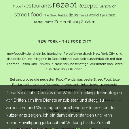
rezept
Restaurants
Rezepte
Sandwich
Tipps
street food
tipps
world´s 50 best
The Dead Rabbit
Trend
Zubereitung
Zutaten
restaurants
NEW YORK – THE FOOD CITY
newfoodcity.de ist ein kulinarischer Reiseführer durch New York City und
das erste Online-Magazin in Deutschland, das sich ausschließlich mit den
Themen Essen und Trinken in New York beschäftigt. Wir liefern das Beste
aus New Yorks Küchen.
Bei uns gibt es die neuesten Food-Trends, das beste Street Food, tolle
Restaurants, leckere Rezepte, interessante Interviews, spannende
Reportagen und viele Geheimtipps aus New York City.
Diese Seite nutzt Cookies und Website Tracking-Technologien
von Dritten, um ihre Dienste anzubieten und stetig zu
Und wahrscheinlich noch viel mehr – da lassen wir uns selbst überraschen.
verbessern und Werbung entsprechend der Interessen der
Viel Spaß beim Stöbern!
Nutzer anzuzeigen. Ich bin damit einverstanden und kann
meine Einwilligung jederzeit mit Wirkung für die Zukunft