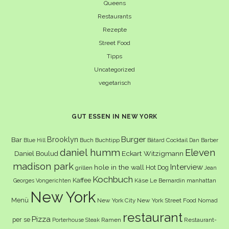
Queens
Restaurants
Rezepte
Street Food
Tipps
Uncategorized
vegetarisch
GUT ESSEN IN NEW YORK
Burger
Brooklyn
Bar
Buch
Buchtipp
Cocktail
Blue Hill
Bâtard
Dan Barber
daniel humm
Eleven
Eckart Witzigmann
Daniel Boulud
madison park
Interview
hole in the wall
Hot Dog
grillen
Jean
Kochbuch
Kaffee
Käse
Le Bernardin
manhattan
Georges Vongerichten
New York
Menü
New York City
New York Street Food
Nomad
restaurant
Pizza
per se
Ramen
Restaurant-
Porterhouse Steak