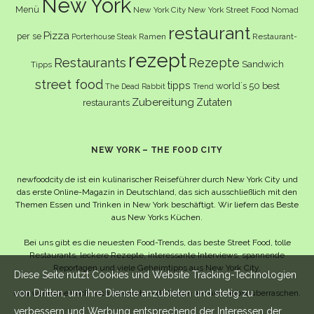
New York
Menü
New York City
New York Street Food
Nomad
restaurant
Pizza
per se
Ramen
Restaurant-
Porterhouse Steak
rezept
Restaurants
Rezepte
Sandwich
Tipps
street food
tipps
world´s 50 best
The Dead Rabbit
Trend
Zubereitung
Zutaten
restaurants
NEW YORK – THE FOOD CITY
newfoodcity.de ist ein kulinarischer Reiseführer durch New York City und
das erste Online-Magazin in Deutschland, das sich ausschließlich mit den
Themen Essen und Trinken in New York beschäftigt. Wir liefern das Beste
aus New Yorks Küchen.
Bei uns gibt es die neuesten Food-Trends, das beste Street Food, tolle
Restaurants, leckere Rezepte, interessante Interviews, spannende
Reportagen und viele Geheimtipps aus New York City.
Diese Seite nutzt Cookies und Website Tracking-Technologien
von Dritten, um ihre Dienste anzubieten und stetig zu
Und wahrscheinlich noch viel mehr – da lassen wir uns selbst überraschen.
verbessern und Werbung entsprechend der Interessen der