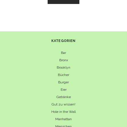
NUDELN
UND
PEKINGENTE
–
CHINATOWN
IN
FLUSHING
KATEGORIEN
Bar
Bronx
Brooklyn
Bücher
Burger
Eier
Getränke
Gut zu wissen!
Hole in the Wall
Manhattan
Menschen