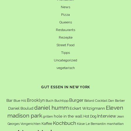
News
Pizza
Queens
Restaurants
Rezepte
Street Food
Tipps
Uncategorized
vegetarisch
GUT ESSEN IN NEW YORK
Burger
Brooklyn
Bar
Buch
Buchtipp
Cocktail
Blue Hill
Bâtard
Dan Barber
daniel humm
Eleven
Eckart Witzigmann
Daniel Boulud
madison park
Interview
hole in the wall
Hot Dog
grillen
Jean
Kochbuch
Kaffee
Käse
Le Bernardin
manhattan
Georges Vongerichten