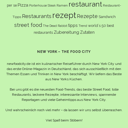
restaurant
Pizza
per se
Ramen
Restaurant-
Porterhouse Steak
rezept
Restaurants
Rezepte
Sandwich
Tipps
street food
tipps
world´s 50 best
The Dead Rabbit
Trend
Zubereitung
Zutaten
restaurants
NEW YORK – THE FOOD CITY
newfoodcity.de ist ein kulinarischer Reiseführer durch New York City und
das erste Online-Magazin in Deutschland, das sich ausschließlich mit den
Themen Essen und Trinken in New York beschäftigt. Wir liefern das Beste
aus New Yorks Küchen.
Bei uns gibt es die neuesten Food-Trends, das beste Street Food, tolle
Restaurants, leckere Rezepte, interessante Interviews, spannende
Reportagen und viele Geheimtipps aus New York City.
Und wahrscheinlich noch viel mehr – da lassen wir uns selbst überraschen.
Viel Spaß beim Stöbern!