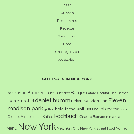
Pizza
Queens
Restaurants
Rezepte
Street Food
Tipps
Uncategorized
vegetarisch
GUT ESSEN IN NEW YORK
Burger
Brooklyn
Bar
Buch
Buchtipp
Cocktail
Blue Hill
Bâtard
Dan Barber
daniel humm
Eleven
Eckart Witzigmann
Daniel Boulud
madison park
Interview
hole in the wall
Hot Dog
grillen
Jean
Kochbuch
Kaffee
Käse
Le Bernardin
manhattan
Georges Vongerichten
New York
Menü
New York City
New York Street Food
Nomad