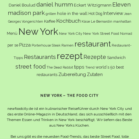
daniel humm
Eleven
Eckart Witzigmann
Daniel Boulud
madison park
Interview
hole in the wall
Hot Dog
grillen
Jean
Kochbuch
Kaffee
Käse
Le Bernardin
manhattan
Georges Vongerichten
New York
Menü
New York City
New York Street Food
Nomad
restaurant
Pizza
per se
Ramen
Restaurant-
Porterhouse Steak
rezept
Restaurants
Rezepte
Sandwich
Tipps
street food
tipps
world´s 50 best
The Dead Rabbit
Trend
Zubereitung
Zutaten
restaurants
NEW YORK – THE FOOD CITY
newfoodcity.de ist ein kulinarischer Reiseführer durch New York City und
das erste Online-Magazin in Deutschland, das sich ausschließlich mit den
Themen Essen und Trinken in New York beschäftigt. Wir liefern das Beste
aus New Yorks Küchen.
Bei uns gibt es die neuesten Food-Trends, das beste Street Food, tolle