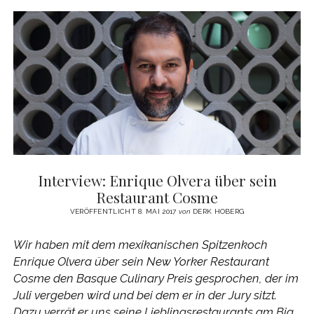
2018:
3
NEW
YORKER
RESTAURANTS
DABEI
Interview: Enrique Olvera über sein
Restaurant Cosme
VERÖFFENTLICHT 8. MAI 2017
von
DERK HOBERG
Wir haben mit dem mexikanischen Spitzenkoch
Enrique Olvera über sein New Yorker Restaurant
Cosme den Basque Culinary Preis gesprochen, der im
Juli vergeben wird und bei dem er in der Jury sitzt.
Dazu verrät er uns seine Lieblingsrestaurants am Big