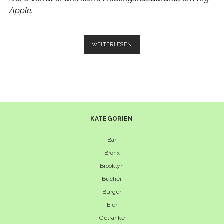
Apple.
INTERVIEW:
WEITERLESEN
ENRIQUE
OLVERA
ÜBER
SEIN
RESTAURANT
COSME
KATEGORIEN
Bar
Bronx
Brooklyn
Bücher
Burger
Eier
Getränke