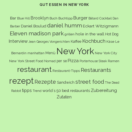
GUT ESSEN IN NEW YORK
Burger
Brooklyn
Bar
Buch
Buchtipp
Cocktail
Blue Hill
Bâtard
Dan
daniel humm
Eckart Witzigmann
Daniel Boulud
Barber
Eleven madison park
hole in the wall
Hot Dog
grillen
Kochbuch
Interview
Kaffee
Käse
Le
Jean Georges Vongerichten
New York
Menü
Bernardin
manhattan
New York City
Pizza
per se
New York Street Food
Ramen
Nomad
Porterhouse Steak
restaurant
Restaurants
Restaurant-Tipps
rezept
Rezepte
street food
Sandwich
The Dead
Zubereitung
tipps
world´s 50 best restaurants
Rabbit
Trend
Zutaten