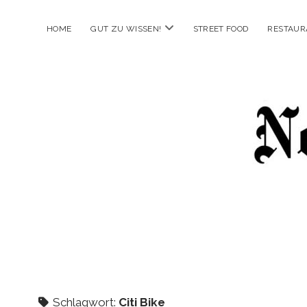
Menü
HOME
GUT ZU WISSEN!
STREET FOOD
RESTAUR
öffnen
New
Food
City
Schlagwort:
Citi Bike