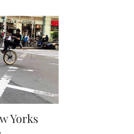
w Yorks
s