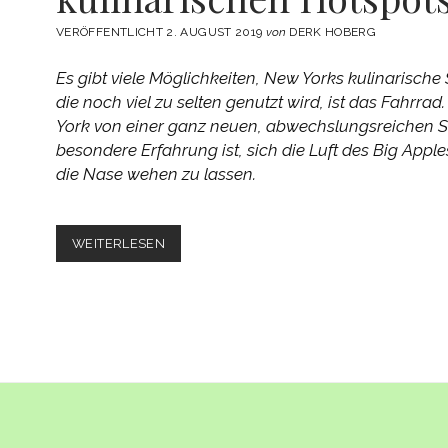
VERÖFFENTLICHT 2. AUGUST 2019
von
DERK HOBERG
Es gibt viele Möglichkeiten, New Yorks kulinarische 
die noch viel zu selten genutzt wird, ist das Fahrra
York von einer ganz neuen, abwechslungsreichen Se
besondere Erfahrung ist, sich die Luft des Big App
die Nase wehen zu lassen.
MIT
WEITERLESEN
DEM
FAHRRAD
ZU
NEW
YORKS
KULINARISCHEN
HOTSPOTS