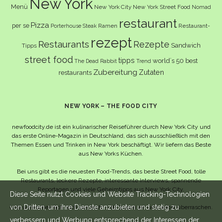
New York
Menü
New York City
New York Street Food
Nomad
restaurant
Pizza
per se
Ramen
Restaurant-
Porterhouse Steak
rezept
Restaurants
Rezepte
Sandwich
Tipps
street food
tipps
world´s 50 best
The Dead Rabbit
Trend
Zubereitung
Zutaten
restaurants
NEW YORK – THE FOOD CITY
newfoodcity.de ist ein kulinarischer Reiseführer durch New York City und
das erste Online-Magazin in Deutschland, das sich ausschließlich mit den
Themen Essen und Trinken in New York beschäftigt. Wir liefern das Beste
aus New Yorks Küchen.
Bei uns gibt es die neuesten Food-Trends, das beste Street Food, tolle
Restaurants, leckere Rezepte, interessante Interviews, spannende
Reportagen und viele Geheimtipps aus New York City.
Diese Seite nutzt Cookies und Website Tracking-Technologien
von Dritten, um ihre Dienste anzubieten und stetig zu
Und wahrscheinlich noch viel mehr – da lassen wir uns selbst überraschen.
verbessern und Werbung entsprechend der Interessen der