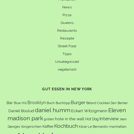
News
Pizza
Queens
Restaurants
Rezepte
Street Food
Tipps
Uncategorized
vegetarisch
GUT ESSEN IN NEW YORK
Burger
Brooklyn
Bar
Buch
Buchtipp
Cocktail
Blue Hill
Bâtard
Dan Barber
daniel humm
Eleven
Eckart Witzigmann
Daniel Boulud
madison park
Interview
hole in the wall
Hot Dog
grillen
Jean
Kochbuch
Kaffee
Käse
Le Bernardin
manhattan
Georges Vongerichten