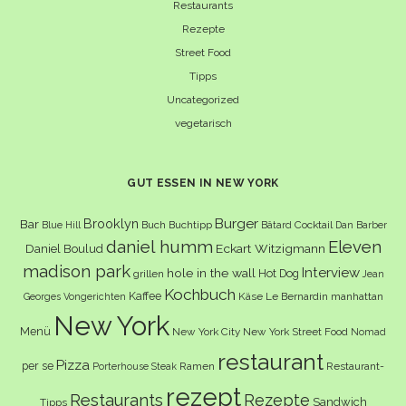
Restaurants
Rezepte
Street Food
Tipps
Uncategorized
vegetarisch
GUT ESSEN IN NEW YORK
Burger
Brooklyn
Bar
Buch
Buchtipp
Cocktail
Blue Hill
Bâtard
Dan Barber
daniel humm
Eleven
Eckart Witzigmann
Daniel Boulud
madison park
Interview
hole in the wall
Hot Dog
grillen
Jean
Kochbuch
Kaffee
Käse
Le Bernardin
manhattan
Georges Vongerichten
New York
Menü
New York City
New York Street Food
Nomad
restaurant
Pizza
per se
Ramen
Restaurant-
Porterhouse Steak
rezept
Restaurants
Rezepte
Sandwich
Tipps