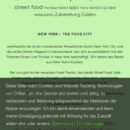
street food
tipps
world´s 50 best
The Dead Rabbit
Trend
Zubereitung
Zutaten
restaurants
NEW YORK – THE FOOD CITY
newfoodcity.de ist ein kulinarischer Reiseführer durch New York City und
das erste Online-Magazin in Deutschland, das sich ausschließlich mit den
Themen Essen und Trinken in New York beschäftigt. Wir liefern das Beste
aus New Yorks Küchen.
Bei uns gibt es die neuesten Food-Trends, das beste Street Food, tolle
Restaurants, leckere Rezepte, interessante Interviews, spannende
Reportagen und viele Geheimtipps aus New York City.
Diese Seite nutzt Cookies und Website Tracking-Technologien
von Dritten, um ihre Dienste anzubieten und stetig zu
Und wahrscheinlich noch viel mehr – da lassen wir uns selbst überraschen.
verbessern und Werbung entsprechend der Interessen der
Viel Spaß beim Stöbern!
Nutzer anzuzeigen. Ich bin damit einverstanden und kann
meine Einwilligung jederzeit mit Wirkung für die Zukunft
NEW FOOD CITY - GUT ESSEN IN NEW YORK -
widerrufen oder ändern.
Datenschutz
|
Einstellungen