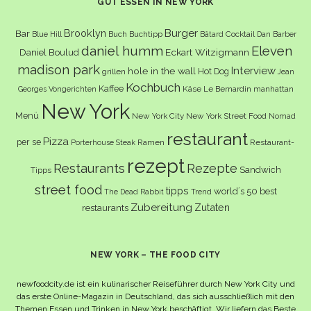
GUT ESSEN IN NEW YORK
Burger
Brooklyn
Bar
Buch
Buchtipp
Cocktail
Blue Hill
Bâtard
Dan Barber
daniel humm
Eleven
Eckart Witzigmann
Daniel Boulud
madison park
Interview
hole in the wall
Hot Dog
grillen
Jean
Kochbuch
Kaffee
Käse
Le Bernardin
manhattan
Georges Vongerichten
New York
Menü
New York City
New York Street Food
Nomad
restaurant
Pizza
per se
Ramen
Restaurant-
Porterhouse Steak
rezept
Restaurants
Rezepte
Sandwich
Tipps
street food
tipps
world´s 50 best
The Dead Rabbit
Trend
Zubereitung
Zutaten
restaurants
NEW YORK – THE FOOD CITY
newfoodcity.de ist ein kulinarischer Reiseführer durch New York City und
das erste Online-Magazin in Deutschland, das sich ausschließlich mit den
Themen Essen und Trinken in New York beschäftigt. Wir liefern das Beste