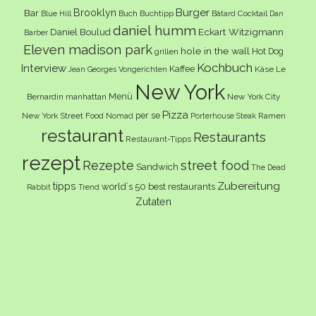
Burger
Brooklyn
Bar
Buch
Buchtipp
Cocktail
Blue Hill
Bâtard
Dan
daniel humm
Eckart Witzigmann
Daniel Boulud
Barber
Eleven madison park
hole in the wall
Hot Dog
grillen
Kochbuch
Interview
Kaffee
Käse
Le
Jean Georges Vongerichten
New York
Menü
Bernardin
manhattan
New York City
Pizza
per se
New York Street Food
Ramen
Nomad
Porterhouse Steak
restaurant
Restaurants
Restaurant-Tipps
rezept
Rezepte
street food
Sandwich
The Dead
Zubereitung
tipps
world´s 50 best restaurants
Rabbit
Trend
Zutaten