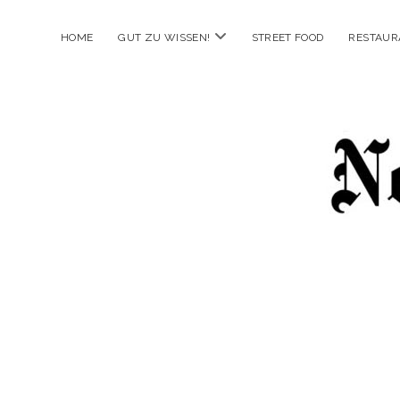
Menü
HOME
GUT ZU WISSEN!
STREET FOOD
RESTAUR
öffnen
New
Food
City