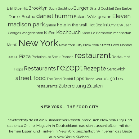
Burger
Brooklyn
Bar
Buch
Buchtipp
Cocktail
Blue Hill
Bâtard
Dan Barber
daniel humm
Eleven
Eckart Witzigmann
Daniel Boulud
madison park
Interview
hole in the wall
Hot Dog
grillen
Jean
Kochbuch
Kaffee
Käse
Le Bernardin
manhattan
Georges Vongerichten
New York
Menü
New York City
New York Street Food
Nomad
restaurant
Pizza
per se
Ramen
Restaurant-
Porterhouse Steak
rezept
Restaurants
Rezepte
Sandwich
Tipps
street food
tipps
world´s 50 best
The Dead Rabbit
Trend
Zubereitung
Zutaten
restaurants
NEW YORK – THE FOOD CITY
newfoodcity.de ist ein kulinarischer Reiseführer durch New York City und
das erste Online-Magazin in Deutschland, das sich ausschließlich mit den
Themen Essen und Trinken in New York beschäftigt. Wir liefern das Beste
aus New Yorks Küchen.