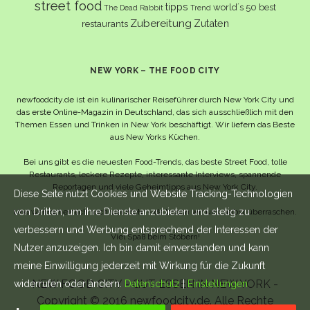
street food
tipps
world´s 50 best
The Dead Rabbit
Trend
Zubereitung
Zutaten
restaurants
NEW YORK – THE FOOD CITY
newfoodcity.de ist ein kulinarischer Reiseführer durch New York City und
das erste Online-Magazin in Deutschland, das sich ausschließlich mit den
Themen Essen und Trinken in New York beschäftigt. Wir liefern das Beste
aus New Yorks Küchen.
Bei uns gibt es die neuesten Food-Trends, das beste Street Food, tolle
Restaurants, leckere Rezepte, interessante Interviews, spannende
Reportagen und viele Geheimtipps aus New York City.
Diese Seite nutzt Cookies und Website Tracking-Technologien
von Dritten, um ihre Dienste anzubieten und stetig zu
Und wahrscheinlich noch viel mehr – da lassen wir uns selbst überraschen.
verbessern und Werbung entsprechend der Interessen der
Viel Spaß beim Stöbern!
Nutzer anzuzeigen. Ich bin damit einverstanden und kann
meine Einwilligung jederzeit mit Wirkung für die Zukunft
NEW FOOD CITY - GUT ESSEN IN NEW YORK -
widerrufen oder ändern.
Datenschutz
|
Einstellungen
Copyright © 2016 newfoodcity.de. Alle Rechte