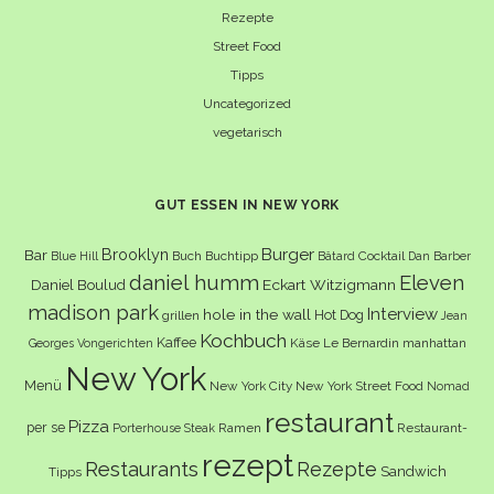
Rezepte
Street Food
Tipps
Uncategorized
vegetarisch
GUT ESSEN IN NEW YORK
Burger
Brooklyn
Bar
Buch
Buchtipp
Cocktail
Blue Hill
Bâtard
Dan Barber
daniel humm
Eleven
Eckart Witzigmann
Daniel Boulud
madison park
Interview
hole in the wall
Hot Dog
grillen
Jean
Kochbuch
Kaffee
Käse
Le Bernardin
manhattan
Georges Vongerichten
New York
Menü
New York City
New York Street Food
Nomad
restaurant
Pizza
per se
Ramen
Restaurant-
Porterhouse Steak
rezept
Restaurants
Rezepte
Sandwich
Tipps