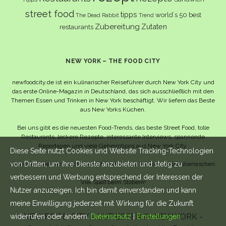
street food
tipps
world´s 50 best
The Dead Rabbit
Trend
Zubereitung
Zutaten
restaurants
NEW YORK – THE FOOD CITY
newfoodcity.de ist ein kulinarischer Reiseführer durch New York City und
das erste Online-Magazin in Deutschland, das sich ausschließlich mit den
Themen Essen und Trinken in New York beschäftigt. Wir liefern das Beste
aus New Yorks Küchen.
Bei uns gibt es die neuesten Food-Trends, das beste Street Food, tolle
Restaurants, leckere Rezepte, interessante Interviews, spannende
Reportagen und viele Geheimtipps aus New York City.
Diese Seite nutzt Cookies und Website Tracking-Technologien
von Dritten, um ihre Dienste anzubieten und stetig zu
Und wahrscheinlich noch viel mehr – da lassen wir uns selbst überraschen.
verbessern und Werbung entsprechend der Interessen der
Viel Spaß beim Stöbern!
Nutzer anzuzeigen. Ich bin damit einverstanden und kann
meine Einwilligung jederzeit mit Wirkung für die Zukunft
NEW FOOD CITY - GUT ESSEN IN NEW YORK -
widerrufen oder ändern.
Datenschutz
|
Einstellungen