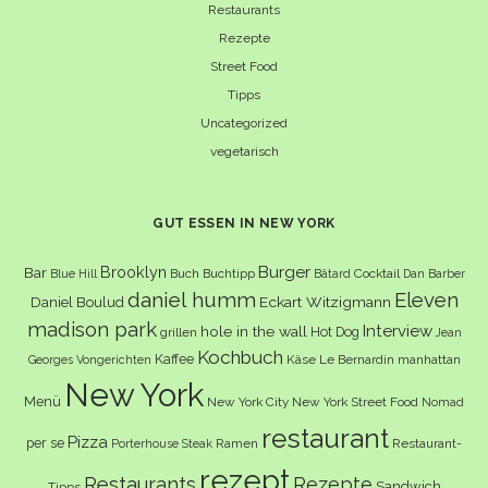
Restaurants
Rezepte
Street Food
Tipps
Uncategorized
vegetarisch
GUT ESSEN IN NEW YORK
Burger
Brooklyn
Bar
Buch
Buchtipp
Cocktail
Blue Hill
Bâtard
Dan Barber
daniel humm
Eleven
Eckart Witzigmann
Daniel Boulud
madison park
Interview
hole in the wall
Hot Dog
grillen
Jean
Kochbuch
Kaffee
Käse
Le Bernardin
manhattan
Georges Vongerichten
New York
Menü
New York City
New York Street Food
Nomad
restaurant
Pizza
per se
Ramen
Restaurant-
Porterhouse Steak
rezept
Restaurants
Rezepte
Sandwich
Tipps