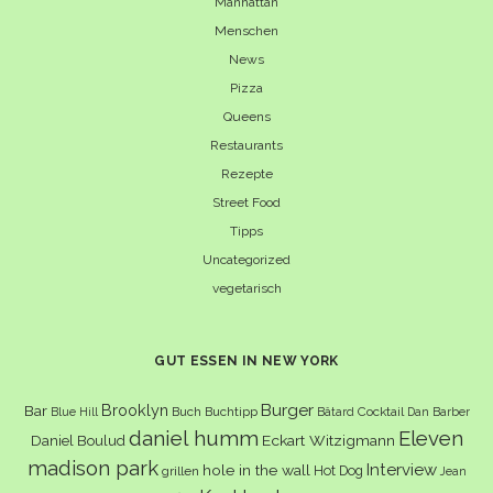
Manhattan
Menschen
News
Pizza
Queens
Restaurants
Rezepte
Street Food
Tipps
Uncategorized
vegetarisch
GUT ESSEN IN NEW YORK
Burger
Brooklyn
Bar
Buch
Buchtipp
Cocktail
Blue Hill
Bâtard
Dan Barber
daniel humm
Eleven
Eckart Witzigmann
Daniel Boulud
madison park
Interview
hole in the wall
Hot Dog
grillen
Jean