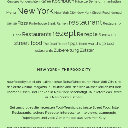
Kochbuch
Kaffee
Käse
Le Bernardin
manhattan
Georges Vongerichten
New York
Menü
New York City
New York Street Food
Nomad
restaurant
Pizza
per se
Ramen
Restaurant-
Porterhouse Steak
rezept
Restaurants
Rezepte
Sandwich
Tipps
street food
tipps
world´s 50 best
The Dead Rabbit
Trend
Zubereitung
Zutaten
restaurants
NEW YORK – THE FOOD CITY
newfoodcity.de ist ein kulinarischer Reiseführer durch New York City und
das erste Online-Magazin in Deutschland, das sich ausschließlich mit den
Themen Essen und Trinken in New York beschäftigt. Wir liefern das Beste
aus New Yorks Küchen.
Bei uns gibt es die neuesten Food-Trends, das beste Street Food, tolle
Restaurants, leckere Rezepte, interessante Interviews, spannende
Reportagen und viele Geheimtipps aus New York City.