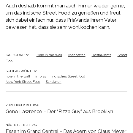
Auch deshalb kommt man auch immer wieder gerne,
um das indische Street Food zu genießen und freut
sich dabei einfach nur, dass PriaVanda ihrem Vater
bewiesen hat, dass sie sehr wohl kochen kann.
KATEGORIEN:
Hole in the Wall
Manhattan
Restaurants
Street
Food
SCHLAGWÖRTER:
hole in the wall
imbiss
indisches Street food
New York Street Food
Sandwich
VORHERIGER BEITRAG
Geno Lawrence – Der “Pizza Guy” aus Brooklyn
NÄCHSTER BEITRAG
Essen im Grand Central – Das Agern von Claus Meyer