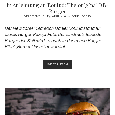
In Anlehnung an Boulud: The original BB-
Burger
VERÖFFENTLICHT 5. APRIL 2016
von
DERK HOBERG
Der New Yorker Starkoch Daniel Boulud stand für
dieses Burger-Rezept Pate. Der einstmals teuerste
Burger der Welt wird so auch in der neuen Burger-
Bibel „Burger Unser“ gewürdigt.
IN
WEITERLESEN
ANLEHNUNG
AN
BOULUD:
THE
ORIGINAL
BB-
BURGER