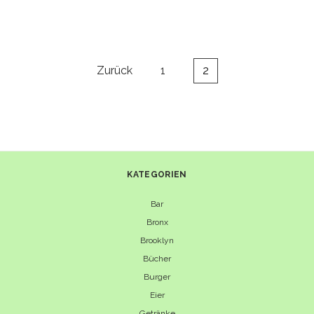
–
DAS
NEUE
TESTAMENT
IN
Seitennummerierung
Zurück
1
2
SACHEN
der
BURGER
Beiträge
KATEGORIEN
Bar
Bronx
Brooklyn
Bücher
Burger
Eier
Getränke