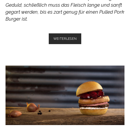
Geduld, schließlich muss das Fleisch lange und sanft
gegart werden, bis es zart genug für einen Pulled Pork
Burger ist.
PULLED
WEITERLESEN
PORK
BURGER
–
MIT
SELBSTGEMACHTEM
PULLED
PORK