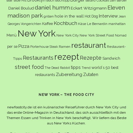
Bar
Buch
Buchtipp
Cocktail
Blue Hill
Bâtard
Dan Barber
daniel humm
Eleven
Eckart Witzigmann
Daniel Boulud
madison park
Interview
hole in the wall
Hot Dog
grillen
Jean
Kochbuch
Kaffee
Käse
Le Bernardin
manhattan
Georges Vongerichten
New York
Menü
New York City
New York Street Food
Nomad
restaurant
Pizza
per se
Ramen
Restaurant-
Porterhouse Steak
rezept
Restaurants
Rezepte
Sandwich
Tipps
street food
tipps
world´s 50 best
The Dead Rabbit
Trend
Zubereitung
Zutaten
restaurants
NEW YORK – THE FOOD CITY
newfoodcity.de ist ein kulinarischer Reiseführer durch New York City und
das erste Online-Magazin in Deutschland, das sich ausschließlich mit den
Themen Essen und Trinken in New York beschäftigt. Wir liefern das Beste
aus New Yorks Küchen.