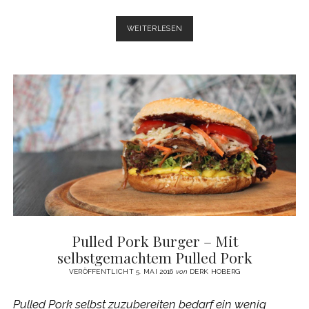
YONEKICHI
WEITERLESEN
RICEBURGER
–
DIE
REISBURGER
AUS
LITTLE
TOKIO
Pulled Pork Burger – Mit
selbstgemachtem Pulled Pork
VERÖFFENTLICHT 5. MAI 2016
von
DERK HOBERG
Pulled Pork selbst zuzubereiten bedarf ein wenig