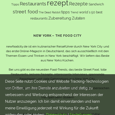
rezept
Restaurants
Rezepte
Sandwich
Tipps
street food
tipps
world´s 50 best
The Dead Rabbit
Trend
Zubereitung
Zutaten
restaurants
NEW YORK – THE FOOD CITY
newfoodcity.de ist ein kulinarischer Reiseführer durch New York City und
das erste Online-Magazin in Deutschland, das sich ausschließlich mit den
Themen Essen und Trinken in New York beschäftigt. Wir liefern das Beste
aus New Yorks Küchen.
Bei uns gibt es die neuesten Food-Trends, das beste Street Food, tolle
Restaurants, leckere Rezepte, interessante Interviews, spannende
Reportagen und viele Geheimtipps aus New York City.
Diese Seite nutzt Cookies und Website Tracking-Technologien
von Dritten, um ihre Dienste anzubieten und stetig zu
Und wahrscheinlich noch viel mehr – da lassen wir uns selbst überraschen.
verbessern und Werbung entsprechend der Interessen der
Viel Spaß beim Stöbern!
Nutzer anzuzeigen. Ich bin damit einverstanden und kann
meine Einwilligung jederzeit mit Wirkung für die Zukunft
NEW FOOD CITY - GUT ESSEN IN NEW YORK -
widerrufen oder ändern.
Datenschutz
|
Einstellungen