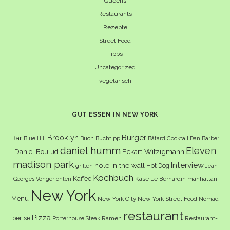
Queens
Restaurants
Rezepte
Street Food
Tipps
Uncategorized
vegetarisch
GUT ESSEN IN NEW YORK
Burger
Brooklyn
Bar
Buch
Buchtipp
Cocktail
Blue Hill
Bâtard
Dan Barber
daniel humm
Eleven
Eckart Witzigmann
Daniel Boulud
madison park
Interview
hole in the wall
Hot Dog
grillen
Jean
Kochbuch
Kaffee
Käse
Le Bernardin
manhattan
Georges Vongerichten
New York
Menü
New York City
New York Street Food
Nomad
restaurant
Pizza
per se
Ramen
Restaurant-
Porterhouse Steak