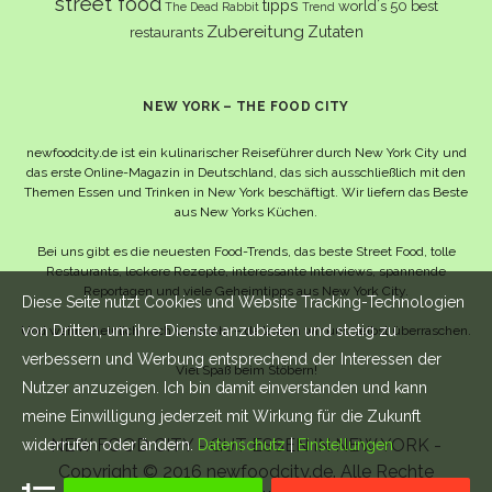
street food
tipps
world´s 50 best
The Dead Rabbit
Trend
Zubereitung
Zutaten
restaurants
NEW YORK – THE FOOD CITY
newfoodcity.de ist ein kulinarischer Reiseführer durch New York City und
das erste Online-Magazin in Deutschland, das sich ausschließlich mit den
Themen Essen und Trinken in New York beschäftigt. Wir liefern das Beste
aus New Yorks Küchen.
Bei uns gibt es die neuesten Food-Trends, das beste Street Food, tolle
Restaurants, leckere Rezepte, interessante Interviews, spannende
Reportagen und viele Geheimtipps aus New York City.
Diese Seite nutzt Cookies und Website Tracking-Technologien
von Dritten, um ihre Dienste anzubieten und stetig zu
Und wahrscheinlich noch viel mehr – da lassen wir uns selbst überraschen.
verbessern und Werbung entsprechend der Interessen der
Viel Spaß beim Stöbern!
Nutzer anzuzeigen. Ich bin damit einverstanden und kann
meine Einwilligung jederzeit mit Wirkung für die Zukunft
NEW FOOD CITY - GUT ESSEN IN NEW YORK -
widerrufen oder ändern.
Datenschutz
|
Einstellungen
Copyright © 2016 newfoodcity.de. Alle Rechte