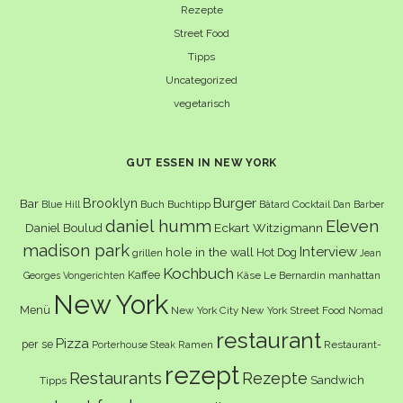
Rezepte
Street Food
Tipps
Uncategorized
vegetarisch
GUT ESSEN IN NEW YORK
Burger
Brooklyn
Bar
Buch
Buchtipp
Cocktail
Blue Hill
Bâtard
Dan Barber
daniel humm
Eleven
Eckart Witzigmann
Daniel Boulud
madison park
Interview
hole in the wall
Hot Dog
grillen
Jean
Kochbuch
Kaffee
Käse
Le Bernardin
manhattan
Georges Vongerichten
New York
Menü
New York City
New York Street Food
Nomad
restaurant
Pizza
per se
Ramen
Restaurant-
Porterhouse Steak
rezept
Restaurants
Rezepte
Sandwich
Tipps