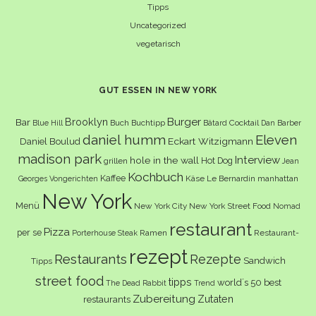
Tipps
Uncategorized
vegetarisch
GUT ESSEN IN NEW YORK
Burger
Brooklyn
Bar
Buch
Buchtipp
Cocktail
Blue Hill
Bâtard
Dan Barber
daniel humm
Eleven
Eckart Witzigmann
Daniel Boulud
madison park
Interview
hole in the wall
Hot Dog
grillen
Jean
Kochbuch
Kaffee
Käse
Le Bernardin
manhattan
Georges Vongerichten
New York
Menü
New York City
New York Street Food
Nomad
restaurant
Pizza
per se
Ramen
Restaurant-
Porterhouse Steak
rezept
Restaurants
Rezepte
Sandwich
Tipps
street food
tipps
world´s 50 best
The Dead Rabbit
Trend
Zubereitung
Zutaten
restaurants