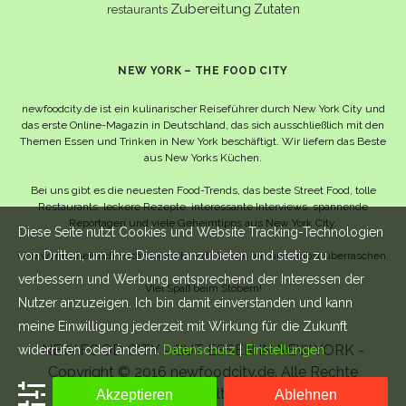
Zubereitung
Zutaten
restaurants
NEW YORK – THE FOOD CITY
newfoodcity.de ist ein kulinarischer Reiseführer durch New York City und
das erste Online-Magazin in Deutschland, das sich ausschließlich mit den
Themen Essen und Trinken in New York beschäftigt. Wir liefern das Beste
aus New Yorks Küchen.
Bei uns gibt es die neuesten Food-Trends, das beste Street Food, tolle
Restaurants, leckere Rezepte, interessante Interviews, spannende
Reportagen und viele Geheimtipps aus New York City.
Diese Seite nutzt Cookies und Website Tracking-Technologien
von Dritten, um ihre Dienste anzubieten und stetig zu
Und wahrscheinlich noch viel mehr – da lassen wir uns selbst überraschen.
verbessern und Werbung entsprechend der Interessen der
Viel Spaß beim Stöbern!
Nutzer anzuzeigen. Ich bin damit einverstanden und kann
meine Einwilligung jederzeit mit Wirkung für die Zukunft
NEW FOOD CITY - GUT ESSEN IN NEW YORK -
widerrufen oder ändern.
Datenschutz
|
Einstellungen
Copyright © 2016 newfoodcity.de. Alle Rechte
vorbehalten.
Akzeptieren
Ablehnen