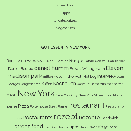
Street Food
Tipps
Uncategorized
vegetarisch
GUT ESSEN IN NEW YORK
Burger
Brooklyn
Bar
Buch
Buchtipp
Cocktail
Blue Hill
Bâtard
Dan Barber
daniel humm
Eleven
Eckart Witzigmann
Daniel Boulud
madison park
Interview
hole in the wall
Hot Dog
grillen
Jean
Kochbuch
Kaffee
Käse
Le Bernardin
manhattan
Georges Vongerichten
New York
Menü
New York City
New York Street Food
Nomad
restaurant
Pizza
per se
Ramen
Restaurant-
Porterhouse Steak
rezept
Restaurants
Rezepte
Sandwich
Tipps
street food
tipps
world´s 50 best
The Dead Rabbit
Trend