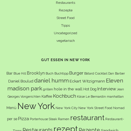
Restaurants
Rezepte
Street Food
Tipps
Uncategorized
vegetarisch
GUT ESSEN IN NEW YORK
Burger
Brooklyn
Bar
Buch
Buchtipp
Cocktail
Blue Hill
Bâtard
Dan Barber
daniel humm
Eleven
Eckart Witzigmann
Daniel Boulud
madison park
Interview
hole in the wall
Hot Dog
grillen
Jean
Kochbuch
Kaffee
Käse
Le Bernardin
manhattan
Georges Vongerichten
New York
Menü
New York City
New York Street Food
Nomad
restaurant
Pizza
per se
Ramen
Restaurant-
Porterhouse Steak
rezept
Restaurants
Rezepte
Sandwich
Tipps