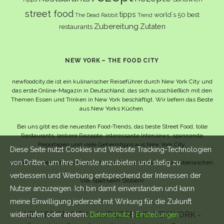
street food
tipps
world´s 50 best
The Dead Rabbit
Trend
Zubereitung
Zutaten
restaurants
NEW YORK – THE FOOD CITY
newfoodcity.de ist ein kulinarischer Reiseführer durch New York City und
das erste Online-Magazin in Deutschland, das sich ausschließlich mit den
Themen Essen und Trinken in New York beschäftigt. Wir liefern das Beste
aus New Yorks Küchen.
Bei uns gibt es die neuesten Food-Trends, das beste Street Food, tolle
Restaurants, leckere Rezepte, interessante Interviews, spannende
Reportagen und viele Geheimtipps aus New York City.
Diese Seite nutzt Cookies und Website Tracking-Technologien
von Dritten, um ihre Dienste anzubieten und stetig zu
Und wahrscheinlich noch viel mehr – da lassen wir uns selbst überraschen.
verbessern und Werbung entsprechend der Interessen der
Viel Spaß beim Stöbern!
Nutzer anzuzeigen. Ich bin damit einverstanden und kann
meine Einwilligung jederzeit mit Wirkung für die Zukunft
NEW FOOD CITY - GUT ESSEN IN NEW YORK -
widerrufen oder ändern.
Datenschutz
|
Einstellungen