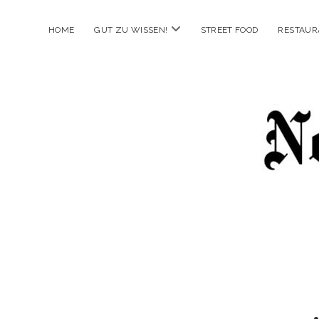
Menü
HOME
GUT ZU WISSEN!
STREET FOOD
RESTAUR
öffnen
New
Food
City