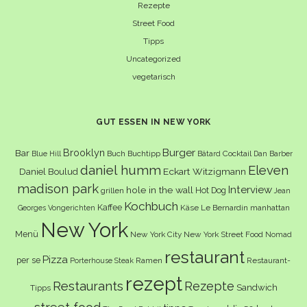
Rezepte
Street Food
Tipps
Uncategorized
vegetarisch
GUT ESSEN IN NEW YORK
Burger
Brooklyn
Bar
Buch
Buchtipp
Cocktail
Blue Hill
Bâtard
Dan Barber
daniel humm
Eleven
Eckart Witzigmann
Daniel Boulud
madison park
Interview
hole in the wall
Hot Dog
grillen
Jean
Kochbuch
Kaffee
Käse
Le Bernardin
manhattan
Georges Vongerichten
New York
Menü
New York City
New York Street Food
Nomad
restaurant
Pizza
per se
Ramen
Restaurant-
Porterhouse Steak
rezept
Restaurants
Rezepte
Sandwich
Tipps