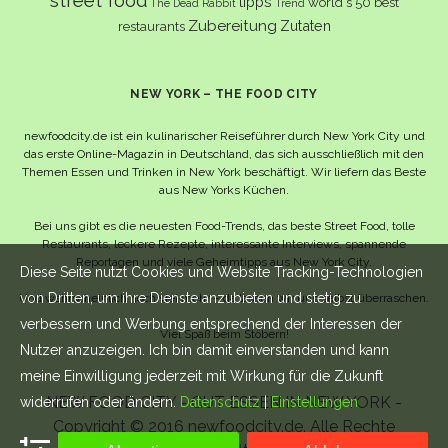
street food
tipps
world´s 50 best
The Dead Rabbit
Trend
Zubereitung
Zutaten
restaurants
NEW YORK – THE FOOD CITY
newfoodcity.de ist ein kulinarischer Reiseführer durch New York City und
das erste Online-Magazin in Deutschland, das sich ausschließlich mit den
Themen Essen und Trinken in New York beschäftigt. Wir liefern das Beste
aus New Yorks Küchen.
Bei uns gibt es die neuesten Food-Trends, das beste Street Food, tolle
Restaurants, leckere Rezepte, interessante Interviews, spannende
Reportagen und viele Geheimtipps aus New York City.
Diese Seite nutzt Cookies und Website Tracking-Technologien
von Dritten, um ihre Dienste anzubieten und stetig zu
Und wahrscheinlich noch viel mehr – da lassen wir uns selbst überraschen.
verbessern und Werbung entsprechend der Interessen der
Viel Spaß beim Stöbern!
Nutzer anzuzeigen. Ich bin damit einverstanden und kann
meine Einwilligung jederzeit mit Wirkung für die Zukunft
NEW FOOD CITY - GUT ESSEN IN NEW YORK -
widerrufen oder ändern.
Datenschutz
|
Einstellungen
Copyright © 2016 newfoodcity.de. Alle Rechte