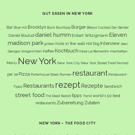
GUT ESSEN IN NEW YORK
Burger
Brooklyn
Bar
Buch
Buchtipp
Cocktail
Blue Hill
Bâtard
Dan Barber
daniel humm
Eleven
Eckart Witzigmann
Daniel Boulud
madison park
Interview
hole in the wall
Hot Dog
grillen
Jean
Kochbuch
Kaffee
Käse
Le Bernardin
manhattan
Georges Vongerichten
New York
Menü
New York City
New York Street Food
Nomad
restaurant
Pizza
per se
Ramen
Restaurant-
Porterhouse Steak
rezept
Restaurants
Rezepte
Sandwich
Tipps
street food
tipps
world´s 50 best
The Dead Rabbit
Trend
Zubereitung
Zutaten
restaurants
NEW YORK – THE FOOD CITY