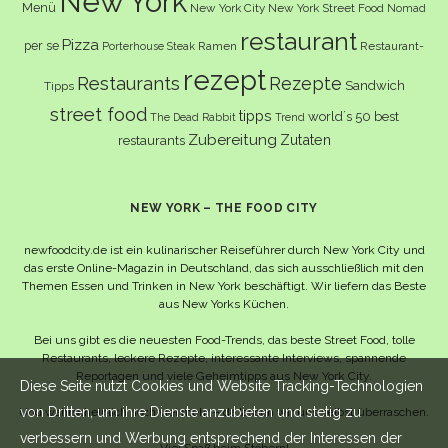
New York
Menü
New York City
New York Street Food
Nomad
restaurant
Pizza
per se
Ramen
Restaurant-
Porterhouse Steak
rezept
Restaurants
Rezepte
Sandwich
Tipps
street food
tipps
world´s 50 best
The Dead Rabbit
Trend
Zubereitung
Zutaten
restaurants
NEW YORK – THE FOOD CITY
newfoodcity.de ist ein kulinarischer Reiseführer durch New York City und
das erste Online-Magazin in Deutschland, das sich ausschließlich mit den
Themen Essen und Trinken in New York beschäftigt. Wir liefern das Beste
aus New Yorks Küchen.
Bei uns gibt es die neuesten Food-Trends, das beste Street Food, tolle
Restaurants, leckere Rezepte, interessante Interviews, spannende
Reportagen und viele Geheimtipps aus New York City.
Diese Seite nutzt Cookies und Website Tracking-Technologien
von Dritten, um ihre Dienste anzubieten und stetig zu
Und wahrscheinlich noch viel mehr – da lassen wir uns selbst überraschen.
verbessern und Werbung entsprechend der Interessen der