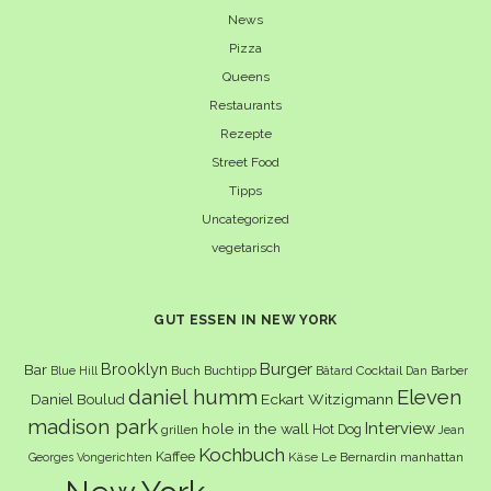
News
Pizza
Queens
Restaurants
Rezepte
Street Food
Tipps
Uncategorized
vegetarisch
GUT ESSEN IN NEW YORK
Burger
Brooklyn
Bar
Buch
Buchtipp
Cocktail
Blue Hill
Bâtard
Dan Barber
daniel humm
Eleven
Eckart Witzigmann
Daniel Boulud
madison park
Interview
hole in the wall
Hot Dog
grillen
Jean
Kochbuch
Kaffee
Käse
Le Bernardin
manhattan
Georges Vongerichten