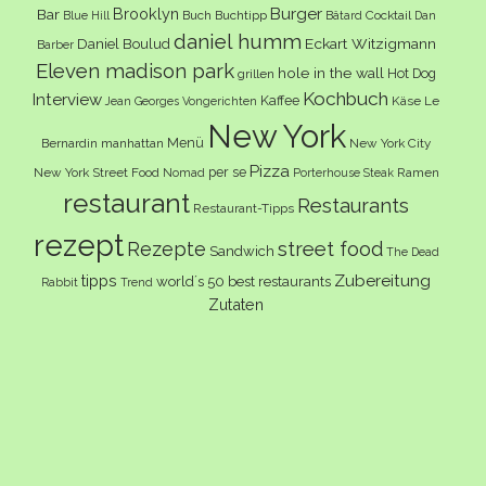
Burger
Brooklyn
Bar
Buch
Buchtipp
Cocktail
Blue Hill
Bâtard
Dan
daniel humm
Eckart Witzigmann
Daniel Boulud
Barber
Eleven madison park
hole in the wall
Hot Dog
grillen
Kochbuch
Interview
Kaffee
Käse
Le
Jean Georges Vongerichten
New York
Menü
Bernardin
manhattan
New York City
Pizza
per se
New York Street Food
Ramen
Nomad
Porterhouse Steak
restaurant
Restaurants
Restaurant-Tipps
rezept
Rezepte
street food
Sandwich
The Dead
Zubereitung
tipps
world´s 50 best restaurants
Rabbit
Trend
Zutaten