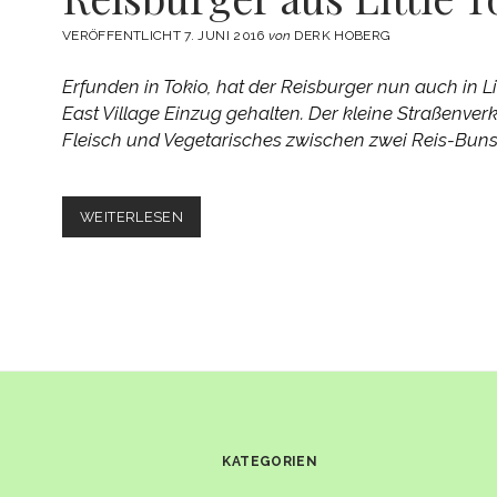
VERÖFFENTLICHT 7. JUNI 2016
von
DERK HOBERG
Erfunden in Tokio, hat der Reisburger nun auch in L
East Village Einzug gehalten. Der kleine Straßenver
Fleisch und Vegetarisches zwischen zwei Reis-Buns
YONEKICHI
WEITERLESEN
RICEBURGER
–
DIE
REISBURGER
AUS
LITTLE
TOKIO
KATEGORIEN