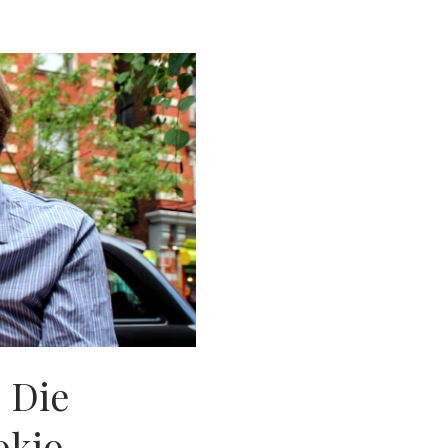
 Die
okio