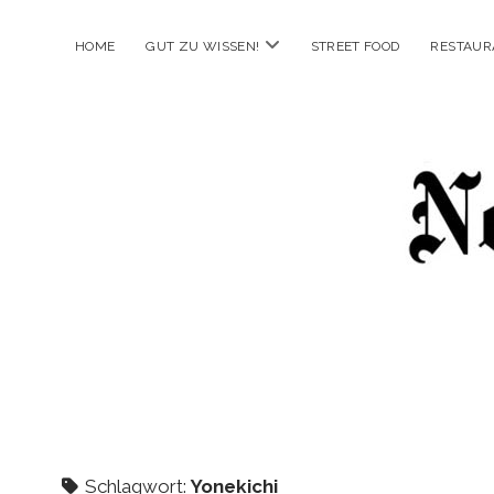
Menü
HOME
GUT ZU WISSEN!
STREET FOOD
RESTAUR
öffnen
New
Food
City
Schlagwort:
Yonekichi