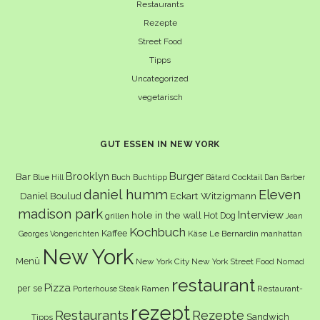
Restaurants
Rezepte
Street Food
Tipps
Uncategorized
vegetarisch
GUT ESSEN IN NEW YORK
Burger
Brooklyn
Bar
Buch
Buchtipp
Cocktail
Blue Hill
Bâtard
Dan Barber
daniel humm
Eleven
Eckart Witzigmann
Daniel Boulud
madison park
Interview
hole in the wall
Hot Dog
grillen
Jean
Kochbuch
Kaffee
Käse
Le Bernardin
manhattan
Georges Vongerichten
New York
Menü
New York City
New York Street Food
Nomad
restaurant
Pizza
per se
Ramen
Restaurant-
Porterhouse Steak
rezept
Restaurants
Rezepte
Sandwich
Tipps