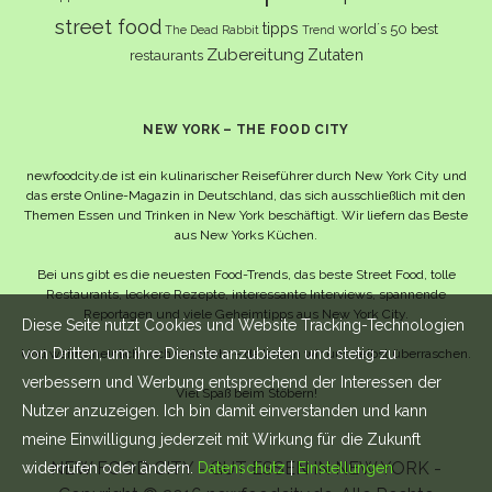
street food
tipps
world´s 50 best
The Dead Rabbit
Trend
Zubereitung
Zutaten
restaurants
NEW YORK – THE FOOD CITY
newfoodcity.de ist ein kulinarischer Reiseführer durch New York City und
das erste Online-Magazin in Deutschland, das sich ausschließlich mit den
Themen Essen und Trinken in New York beschäftigt. Wir liefern das Beste
aus New Yorks Küchen.
Bei uns gibt es die neuesten Food-Trends, das beste Street Food, tolle
Restaurants, leckere Rezepte, interessante Interviews, spannende
Reportagen und viele Geheimtipps aus New York City.
Diese Seite nutzt Cookies und Website Tracking-Technologien
von Dritten, um ihre Dienste anzubieten und stetig zu
Und wahrscheinlich noch viel mehr – da lassen wir uns selbst überraschen.
verbessern und Werbung entsprechend der Interessen der
Viel Spaß beim Stöbern!
Nutzer anzuzeigen. Ich bin damit einverstanden und kann
meine Einwilligung jederzeit mit Wirkung für die Zukunft
NEW FOOD CITY - GUT ESSEN IN NEW YORK -
widerrufen oder ändern.
Datenschutz
|
Einstellungen