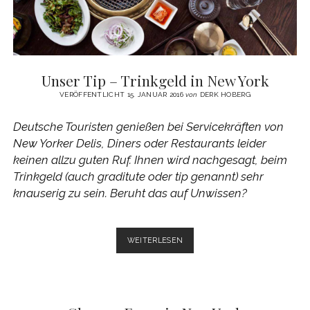
Unser Tip – Trinkgeld in New York
VERÖFFENTLICHT 15. JANUAR 2016
von
DERK HOBERG
Deutsche Touristen genießen bei Servicekräften von
New Yorker Delis, Diners oder Restaurants leider
keinen allzu guten Ruf. Ihnen wird nachgesagt, beim
Trinkgeld (auch graditute oder tip genannt) sehr
knauserig zu sein. Beruht das auf Unwissen?
UNSER
WEITERLESEN
TIP
–
TRINKGELD
IN
NEW