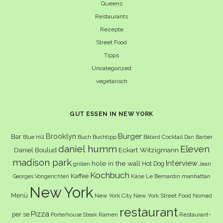
Queens
Restaurants
Rezepte
Street Food
Tipps
Uncategorized
vegetarisch
GUT ESSEN IN NEW YORK
Burger
Brooklyn
Bar
Buch
Buchtipp
Cocktail
Blue Hill
Bâtard
Dan Barber
daniel humm
Eleven
Eckart Witzigmann
Daniel Boulud
madison park
Interview
hole in the wall
Hot Dog
grillen
Jean
Kochbuch
Kaffee
Käse
Le Bernardin
manhattan
Georges Vongerichten
New York
Menü
New York City
New York Street Food
Nomad
restaurant
Pizza
per se
Ramen
Restaurant-
Porterhouse Steak