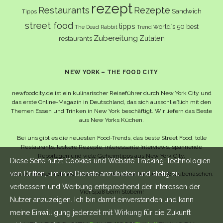
rezept
Restaurants
Rezepte
Sandwich
Tipps
street food
tipps
world´s 50 best
The Dead Rabbit
Trend
Zubereitung
Zutaten
restaurants
NEW YORK – THE FOOD CITY
newfoodcity.de ist ein kulinarischer Reiseführer durch New York City und
das erste Online-Magazin in Deutschland, das sich ausschließlich mit den
Themen Essen und Trinken in New York beschäftigt. Wir liefern das Beste
aus New Yorks Küchen.
Bei uns gibt es die neuesten Food-Trends, das beste Street Food, tolle
Restaurants, leckere Rezepte, interessante Interviews, spannende
Reportagen und viele Geheimtipps aus New York City.
Diese Seite nutzt Cookies und Website Tracking-Technologien
von Dritten, um ihre Dienste anzubieten und stetig zu
Und wahrscheinlich noch viel mehr – da lassen wir uns selbst überraschen.
verbessern und Werbung entsprechend der Interessen der
Viel Spaß beim Stöbern!
Nutzer anzuzeigen. Ich bin damit einverstanden und kann
meine Einwilligung jederzeit mit Wirkung für die Zukunft