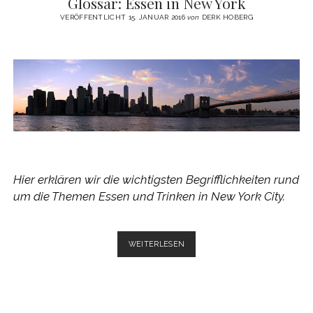
Glossar: Essen in New York
YORK
VERÖFFENTLICHT 15. JANUAR 2016
von
DERK HOBERG
Hier erklären wir die wichtigsten Begrifflichkeiten rund
um die Themen Essen und Trinken in New York City.
GLOSSAR:
WEITERLESEN
ESSEN
IN
NEW
YORK